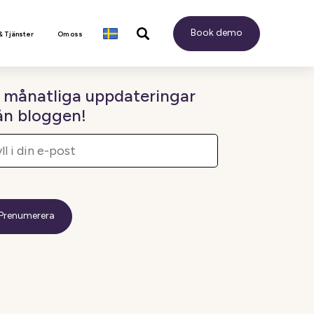
Book demo
& Tjänster
Om oss
 månatliga uppdateringar
ån bloggen!