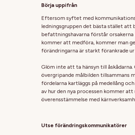
Börja uppifrån
Eftersom syftet med kommunikationspl
ledningsgruppen det bästa stället att 
befattningshavarna förstår orsakerna
kommer att medföra, kommer man ge re
förändringarna är starkt förankrade ur
Glöm inte att ta hänsyn till åskådarna. C
övergripande målbilden tillsammans me
fördelarna kartläggs på medellång och
av hur den nya processen kommer att s
överensstämmelse med kärnverksamh
Utse förändringskommunikatörer