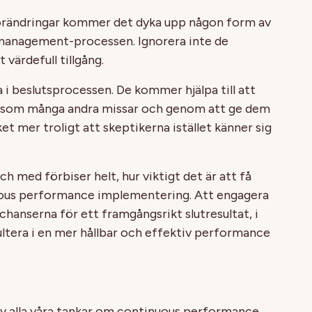
förändringar kommer det dyka upp någon form av
anagement-processen. Ignorera inte de
värdefull tillgång.
a i beslutsprocessen. De kommer hjälpa till att
m som många andra missar och genom att ge dem
ket mer troligt att skeptikerna istället känner sig
ch med förbiser helt, hur viktigt det är att få
uous performance implementering. Att engagera
 chanserna för ett framgångsrikt slutresultat, i
ultera i en mer hållbar och effektiv performance
 av alla våra tankar om continuous performance