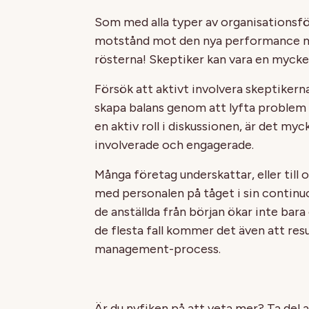
Som med alla typer av organisations
motstånd mot den nya performance m
rösterna! Skeptiker kan vara en mycket 
Försök att aktivt involvera skeptikern
skapa balans genom att lyfta proble
en aktiv roll i diskussionen, är det myc
involverade och engagerade.
Många företag underskattar, eller till o
med personalen på tåget i sin contin
de anställda från början ökar inte bara
de flesta fall kommer det även att res
management-process.
Är du nyfiken på att veta mer? Ta del