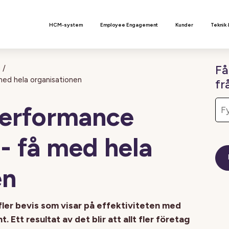
n
HCM-system
Employee Engagement
Kunder
Teknik 
Få
g
/
ed hela organisationen
fr
Performance
 få med hela
en
 fler bevis som visar på effektiviteten med
tt resultat av det blir att allt fler företag