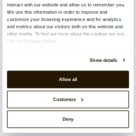
interact with our website and allow us to remember you.
Support
We use this information in order to improve and
customize your browsing experience and for analytics
Application Management Services
and metrics about our visitors both on this website and
other media. To find out more about the cookies we use,
Säkerhet
see our
Privacy Policy
.
Integrations
Software-as-a-Service
Show details
Cloud architecture
Allow all
Produktutveckling & Innovation
Customize
CATALYSTONE FÖR
Deny
IT-chef