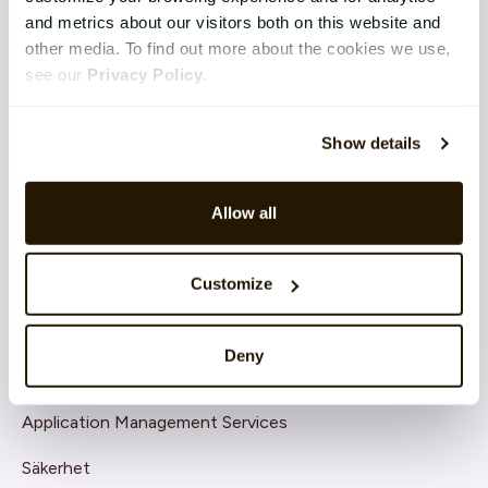
Continuous Performance
and metrics about our visitors both on this website and
Competence & Learning
other media. To find out more about the cookies we use,
see our
Privacy Policy
.
Talent & Succession
Organisation & Culture
Show details
Recruitment
Allow all
Employee Engagement
Customize
TEKNIK & TJÄNSTER
Implementation
Deny
Support
Application Management Services
Säkerhet