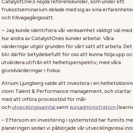
CatalystOne:s nöjda referenskunder, som under ett
frukostseminarium delade med sig av sina erfarenhete
och tillvägagångssätt.
– Jag kunde identifiera vår verksamhet väldigt väl med
hur andra av CatalystOnes kunder arbetar. Våra
värderingar utgör grunden för vårt sätt att arbeta. Det
blir därför betydelsefullt för oss att kunna följa upp o
utvärdera utifrån ett helhetsperspektiv, med våra
grundvärderingar i fokus.
Atrium Ljungberg valde att investera i en helhetslösnin
inom Talent & Performance management, och startar
med att införa processtöd för mål-
och
utvecklingssamtal
samt
kursadministration
(learni
– Eftersom en investering i systemstöd har funnits me
planeringen sedan vi påbörjade vår utvecklingsresa in