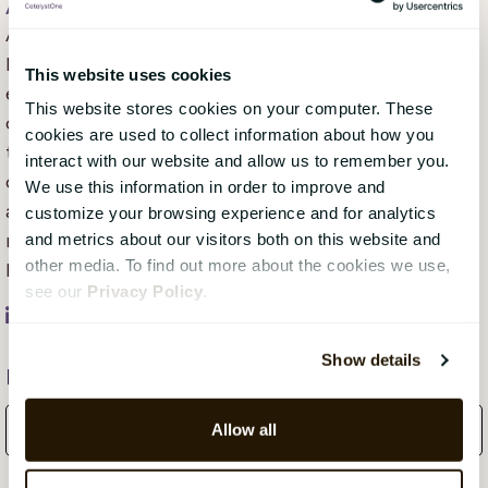
Aleya Begum Lonsetteig
, 08 juli 2021
Aleya Begum Lønsetteig jobbar som Content
Marketing Manager på CatalystOne. Hennes breda
This website uses cookies
erfarenhet grundar sig i journalistik, affärsutveckling
This website stores cookies on your computer. These
och marknadsföring i olika brancher. Den senaste
cookies are used to collect information about how you
tiden har ett allt större fokus legat på SaaS-
interact with our website and allow us to remember you.
organisationer. Hon brinner för kommunikation och
We use this information in order to improve and
att hjälpa företag att utveckla
customize your browsing experience and for analytics
marknadsföringsstrategier genom ett kontinuerligt
and metrics about our visitors both on this website and
other media. To find out more about the cookies we use,
lärande.
see our
Privacy Policy
.
Show details
Få månatliga uppdateringar från bloggen!
Allow all