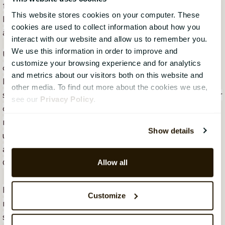
företag har i genomsnitt upp till femtio olika IT-
This website stores cookies on your computer. These
lösningar som deras anställda behöver olika
cookies are used to collect information about how you
åtkomstnivåer, vissa med flera roller.
interact with our website and allow us to remember you.
We use this information in order to improve and
Utan ett system för att hantera onboarding,
customize your browsing experience and for analytics
offboarding och intern förflyttning kan
and metrics about our visitors both on this website and
licenskostnaderna och risken för
other media. To find out more about the cookies we use,
säkerhetsöverträdelser hamna utanför kontroll. Det är
see our
Privacy Policy
.
oerhört svårt och tidskrävande att hantera detta
manuellt; vad du behöver är ett HR-system som
Show details
upprätthåller masterdatakvalitet och som kan
automatisera många av dessa processer. Det är här
CatalystOne kan hjälpa till.
Allow all
För mer detaljerad information om hur du flyttar till
Customize
molnet, hur molnsäkerhet fungerar och hur ett HR-
system kan hantera dina masterdata,
se vårt on-