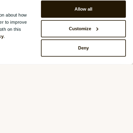
Allow all
ion about how
er to improve
Customize
oth on this
cy
.
Deny
ateringer fra vores blog?
og krav til opbevaring af lagring af
r dem ikke med tredjepart. For mere
vacy Policy
else til, at mine oplysninger må