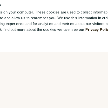
 hjælpe HR med at
E-mail (arbejde)
*
s
hed og selvtillid.
es on your computer. These cookies are used to collect informat
ite and allow us to remember you. We use this information in ord
g experience and for analytics and metrics about our visitors b
t ændre HR’s ansvar.
Jobtitel
*
To find out more about the cookies we use, see our
Privacy Poli
n næste udfordring efter
r ved at blive den nye
Vil du gerne modtage opd
Ja tak, månedligt
e guiden!
Vi overholder alle regler 
dine oplysninger og dele
information, se vores
Pri
Jeg giver hermed tillad