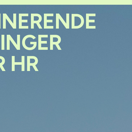
FINERENDE
RINGER
R HR