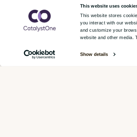
perspektiver, der er designet
til at
This website uses cookie
navigere det kommende år
med klar
This website stores cooki
Det vil du lære:
you interact with our webs
and customize your browsin
Hvordan nye EU-regler er ved a
website and other media. 
Hvorfor “silent cracking” er de
quiet quitting.
Show details
Hvordan Employee Experience e
konkurrencefordel.
Og meget mere…
Udfyld formularen for at download