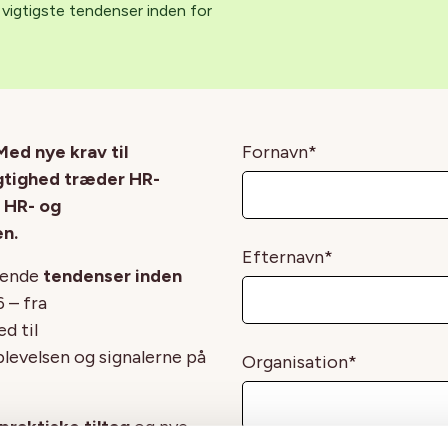
vigtigste tendenser inden for
Med nye krav til
Fornavn
*
gtighed træder HR-
r HR- og
n.
Efternavn
*
ørende
tendenser inden
 – fra
d til
evelsen og signalerne på
Organisation
*
praktiske tiltag
og nye