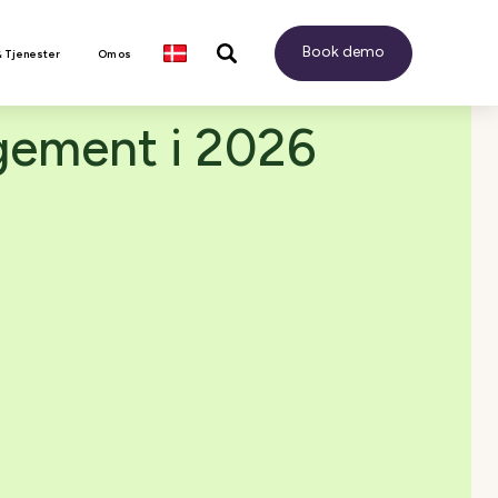
Book demo
& Tjenester
Om os
gement i 2026