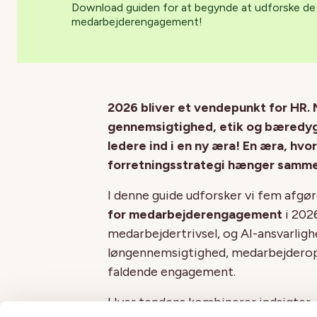
Download guiden for at begynde at udforske de 
medarbejderengagement!
2026 bliver et vendepunkt for HR. 
gennemsigtighed, etik og bæredy
ledere ind i en ny æra! En æra, hvo
forretningsstrategi hænger samme
I denne guide udforsker vi fem afg
for medarbejderengagement
i 2026
medarbejdertrivsel, og AI-ansvarlighe
løngennemsigtighed, medarbejderopl
faldende engagement.
Hver tendens kombinerer indsigter,