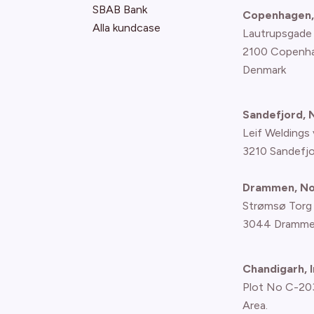
SBAB Bank
Copenhagen,
Alla kundcase
Lautrupsgade
2100 Copenh
Denmark
Sandefjord,
Leif Weldings 
3210 Sandefj
Drammen, N
Strømsø Torg
3044 Dramme
Chandigarh, I
Plot No C-203,
Area.