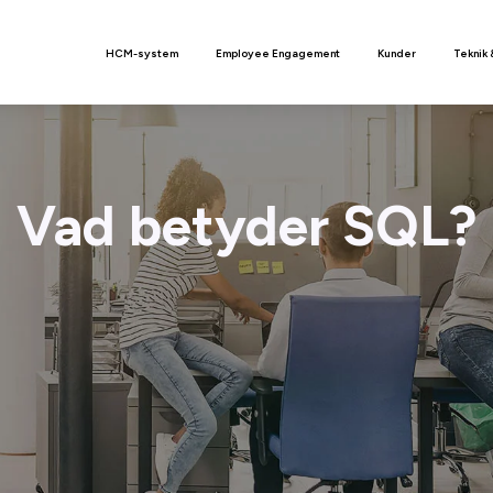
n
HCM-system
Employee Engagement
Kunder
Teknik 
Vad betyder SQL?