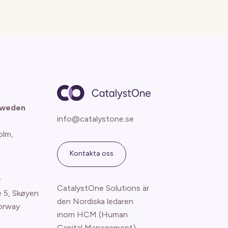
Sweden
info@catalystone.se
olm,
Kontakta oss
y
CatalystOne Solutions är
é 5, Skøyen
den Nordiska ledaren
orway
inom HCM (Human
Capital Management)