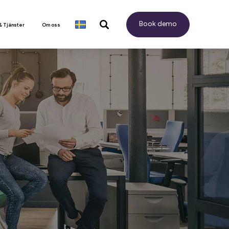
Book demo
& Tjänster
Om oss