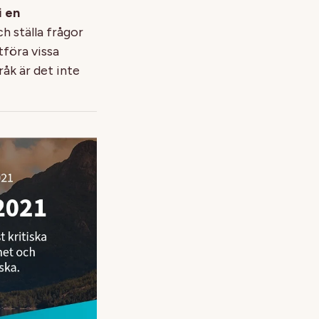
i en
ch ställa frågor
tföra vissa
åk är det inte