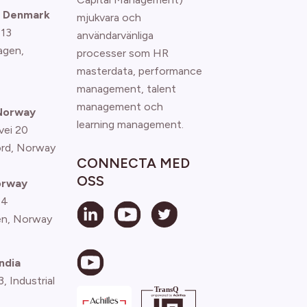
 Denmark
mjukvara och
 13
användarvänliga
agen
,
processer som HR
masterdata, performance
management, talent
management och
 Norway
learning management.
vei 20
ord, Norway
CONNECTA MED
OSS
orway
 4
n, Norway
ndia
 Industrial