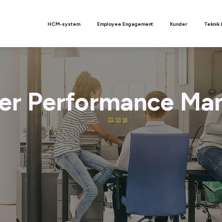
n
HCM-system
Employee Engagement
Kunder
Teknik 
er Performance M