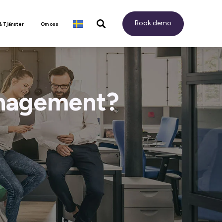
Book demo
& Tjänster
Om oss
anagement?