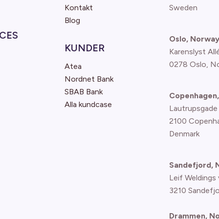
Kontakt
Sweden
Blog
CES
Oslo, Norwa
KUNDER
Karenslyst All
0278 Oslo, N
Atea
Nordnet Bank
SBAB Bank
Copenhagen,
Alla kundcase
Lautrupsgade
2100 Copenh
Denmark
Sandefjord,
Leif Weldings 
3210 Sandefj
Drammen, N