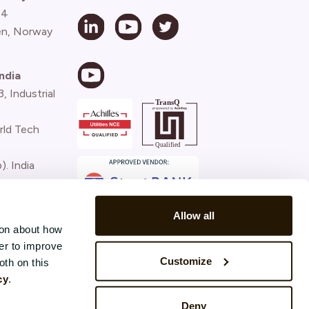
 4
n, Norway
ndia
 Industrial
rld Tech
). India
)
Allow all
ion about how
er to improve
Customize
oth on this
cy
.
Deny
Terms and conditions
Privacy Policy