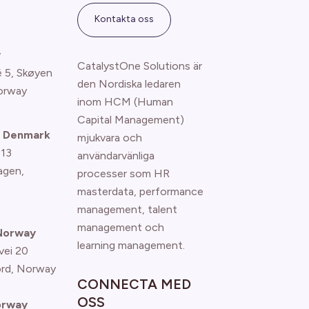
Kontakta oss
y
CatalystOne Solutions är
é 5, Skøyen
den Nordiska ledaren
orway
inom HCM (Human
Capital Management)
 Denmark
mjukvara och
 13
användarvänliga
agen
,
processer som HR
masterdata, performance
management, talent
management och
 Norway
learning management.
vei 20
ord, Norway
CONNECTA MED
OSS
orway