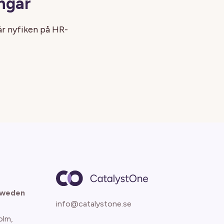
ngar
är nyfiken på HR-
Sweden
info@catalystone.se
olm,