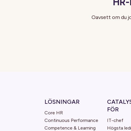
HR-
Oavsett om du jo
LÖSNINGAR
CATALY
FÖR
Core HR
Continuous Performance
IT-chef
Competence & Learning
Högsta led