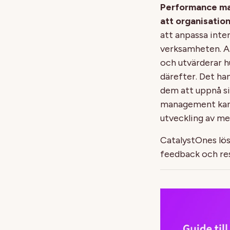
Performance m
att organisation
att anpassa inter
verksamheten. A
och utvärderar h
därefter. Det ha
dem att uppnå si
management kan i
utveckling av me
CatalystOnes lö
feedback och res