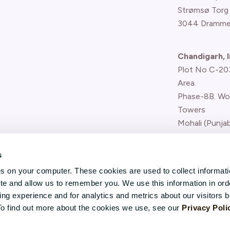
Strømsø Torg
3044 Dramme
Chandigarh, I
Plot No C-203,
Area.
Phase-8B. Wo
Towers
Mohali (Punjab
Report concern
s
(whistle-blower
es on your computer. These cookies are used to collect informat
ite and allow us to remember you. We use this information in ord
g experience and for analytics and metrics about our visitors b
To find out more about the cookies we use, see our
Privacy Poli
Karenslyst Allé 5, Skøyen,