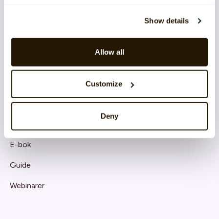
Show details
CATALYSTONE FÖR
Allow all
IT-chef
Högsta ledningen
Customize
HR-chef
Deny
RESOURCES
E-bok
Guide
Webinarer