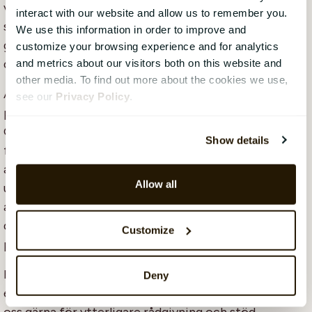
vilket sätt just deras system uppfyller era behov av
interact with our website and allow us to remember you.
systemstöd. Det är alltså bra att tidigt ha en
We use this information in order to improve and
genomgång av begreppen för att hitta gemensamma
customize your browsing experience and for analytics
definitioner.
and metrics about our visitors both on this website and
other media. To find out more about the cookies we use,
Att upphandla HR-system genom LOU är en komplex
see our
Privacy Policy
.
process som kräver noggrann planering och strategi.
Genom att initiera leverantörsdialoger i förväg,
Show details
fokusera på bör-krav istället för skall-krav samt
använda förhandling och dialog under
Allow all
upphandlingsprocessen kan man öka chanserna för
att uppnå framgångsrika resultat som gynnar både
den upphandlande organisationen och leverantörerna
Customize
på marknaden.
Har du frågor eller vill veta mer om hur du kan
Deny
effektivisera upphandlingen av HR-system? Kontakta
oss gärna för ytterligare rådgivning och stöd.