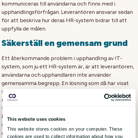
kommuniceras till användarna och finns med i
upphandlingsförfrågan. Leverantören ansvarar sedan
för att beskriva hur deras HR-system bidrar till att
uppfylla de målen.
Säkerställ en gemensam grund
Ett återkommande problem i upphandling av IT-
system, som ju ett HR-system är, är att leverantören,
användarna och upphandlaren inte använder
gemensamma begrepp. En lösning som då har visat
sig effektiv är att beskriva arbetsprocesser och
målbild, vad ni önskar att uppnå och vilken
funktionalitet är grundläggande för era behov. En
kravspecificering som gör det möjligt för alla att ge
This website uses cookies
synpunkter utan missförstånd. Men det säkerställer
This website stores cookies on your computer. These
också att leverantören får en möjlighet att visa på
cookies are used to collect information about how you