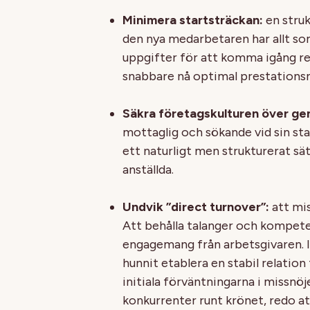
Minimera startsträckan:
en struk
den nya medarbetaren har allt som
uppgifter för att komma igång re
snabbare nå optimal prestationsn
Säkra företagskulturen över ge
mottaglig och sökande vid sin sta
ett naturligt men strukturerat sät
anställda.
Undvik ”direct turnover”:
att mis
Att behålla talanger och kompeten
engagemang från arbetsgivaren. I
hunnit etablera en stabil relation 
initiala förväntningarna i missnöj
konkurrenter runt krönet, redo att