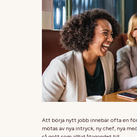
Att börja nytt jobb innebär ofta en fö
mötas av nya intryck, ny chef, nya me
så gott som alltid åtagandet till.