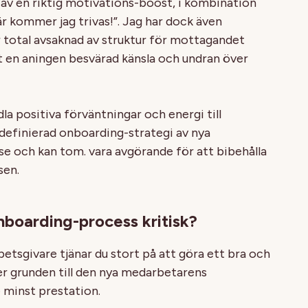
av en riktig motivations-boost, i kombination
r kommer jag trivas!”. Jag har dock även
är total avsaknad av struktur för mottagandet
at en aningen besvärad känsla och undran över
dla positiva förväntningar och energi till
l definierad onboarding-strategi av nya
se och kan tom. vara avgörande för att bibehålla
sen.
nboarding-process kritisk?
etsgivare tjänar du stort på att göra ett bra och
ger grunden till den nya medarbetarens
 minst prestation.