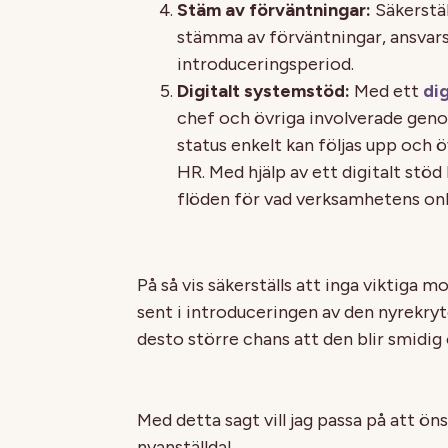
Stäm av förväntningar:
Säkerstäl
stämma av förväntningar, ansva
introduceringsperiod.
Digitalt systemstöd:
Med ett
dig
chef och övriga involverade gen
status enkelt kan följas upp och ö
HR. Med hjälp av ett digitalt stöd
flöden för vad verksamhetens on
På så vis säkerställs att inga viktiga m
sent i introduceringen av den nyrekryt
desto större chans att den blir smidig 
Med detta sagt vill jag passa på att ön
nyanställda!