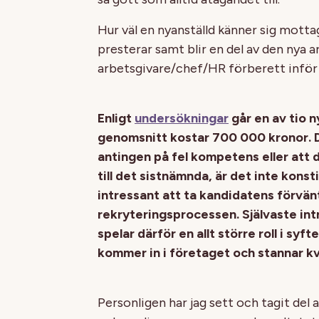
Hur väl en nyanställd känner sig mottage
presterar samt blir en del av den nya ar
arbetsgivare/chef/HR förberett inför
Enligt
undersökningar
går en av tio n
genomsnitt kostar 700 000 kronor. De
antingen på fel kompetens eller att d
till det sistnämnda, är det inte konst
intressant att ta kandidatens förvä
rekryteringsprocessen. Självaste in
spelar därför en allt större roll i syf
kommer in i företaget och stannar kv
Personligen har jag sett och tagit del