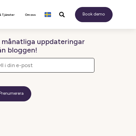
Book demo
& Tjänster
Om oss
 månatliga uppdateringar
ån bloggen!