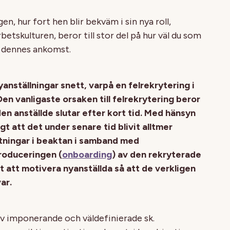
n, hur fort hen blir bekväm i sin nya roll,
betskulturen, beror till stor del på hur väl du som
 dennes ankomst.
yanställningar snett, varpå en felrekrytering i
n vanligaste orsaken till felrekrytering beror
en anställde slutar efter kort tid. Med hänsyn
igt att det under senare tid blivit alltmer
ntningar i beaktan i samband med
troduceringen (
onboarding
) av den rekryterade
tet att motivera nyanställda så att de verkligen
ar.
 av imponerande och väldefinierade sk.