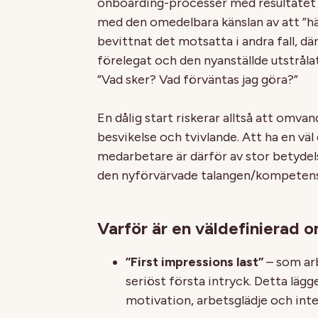
onboarding-processer med resultatet 
med den omedelbara känslan av att ”hä
bevittnat det motsatta i andra fall, d
förelegat och den nyanställde utstrål
”Vad sker? Vad förväntas jag göra?”
En dålig start riskerar alltså att omvan
besvikelse och tvivlande. Att ha en vä
medarbetare är därför av stor betydel
den nyförvärvade talangen/kompeten
Varför är en väldefinierad o
”First impressions last”
– som arb
seriöst första intryck. Detta läg
motivation, arbetsglädje och inte