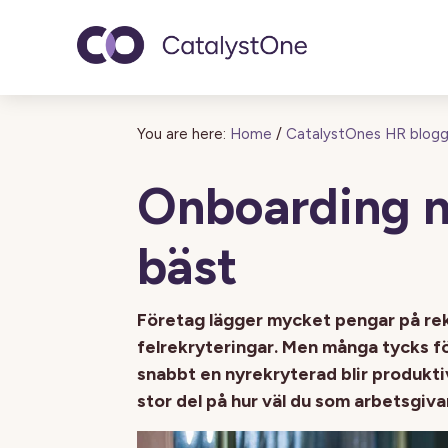
Toggle navigatio
You are here:
Home
/
CatalystOnes HR blog
Onboarding n
bäst
Företag lägger mycket pengar på rek
felrekryteringar. Men många tycks fö
snabbt en nyrekryterad blir produktiv
stor del på hur väl du som arbetsgi