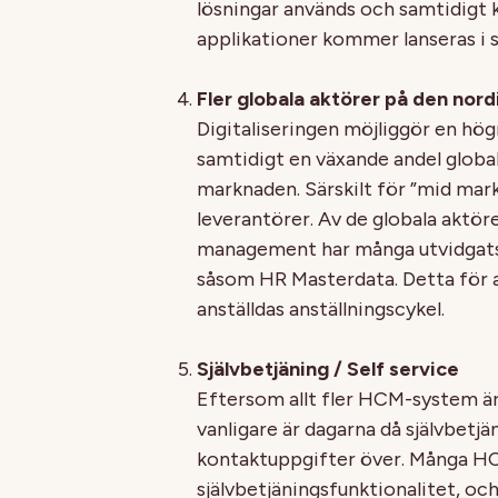
lösningar används och samtidigt 
applikationer kommer lanseras i 
Fler globala aktörer på den nor
Digitaliseringen möjliggör en hög
samtidigt en växande andel glob
marknaden. Särskilt för ”mid mar
leverantörer. Av de globala aktör
management har många utvidgats t
såsom HR Masterdata. Detta för att
anställdas anställningscykel.
Självbetjäning / Self service
Eftersom allt fler HCM-system är
vanligare är dagarna då självbetj
kontaktuppgifter över. Många H
självbetjäningsfunktionalitet, och