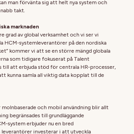
kan man förvänta sig att helt nya system och
snabb takt.
diska marknaden
re grad av global verksamhet och vi ser vi
ala HCM-systemleverantörer på den nordiska
ket” kommer vi att se en större mängd globala
erna som tidigare fokuserat på Talent
ill att erbjuda stöd för centrala HR-processer,
 kunna samla all viktig data kopplat till de
 molnbaserade och mobil användning blir allt
äning begränsades till grundläggande
CM-system erbjuder nu en bred
 leverantörer investerar i att utveckla