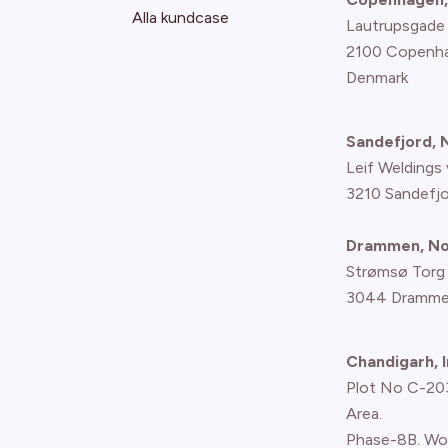
Alla kundcase
Lautrupsgade
2100 Copenh
Denmark
Sandefjord,
Leif Weldings 
3210 Sandefj
Drammen, N
Strømsø Torg
3044 Dramme
Chandigarh, I
Plot No C-203,
Area.
Phase-8B. Wo