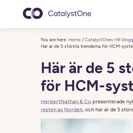
Toggle navigatio
You are here:
Home
/
CatalystOnes HR blog
Här är de 5 största trenderna för HCM-syst
Här är de 5 s
för HCM-syst
HerbertNathan & Co
presenterade nyl
resten av Norden
, och här är de 5 stö