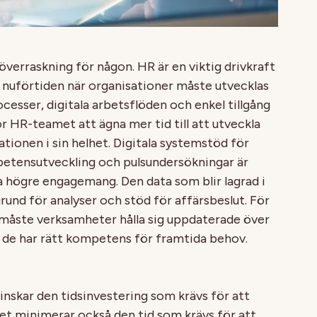
erraskning för någon. HR är en viktig drivkraft
t nuförtiden när organisationer måste utvecklas
cesser, digitala arbetsflöden och enkel tillgång
ör HR-teamet att ägna mer tid till att utveckla
ionen i sin helhet. Digitala systemstöd för
ensutveckling och pulsundersökningar är
a högre engagemang. Den data som blir lagrad i
nd för analyser och stöd för affärsbeslut. För
 måste verksamheter hålla sig uppdaterade över
 de har rätt kompetens för framtida behov.
skar den tidsinvestering som krävs för att
t minimerar också den tid som krävs för att