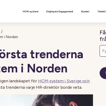
n
HCM-system
Employee Engagement
Kunder
Teknik 
Få
g
/
em i Norden
fr
törsta trenderna
em i Norden
igen landskapet för
HCM-system i Sverige och
rsta trenderna varje HR-direktör borde veta.