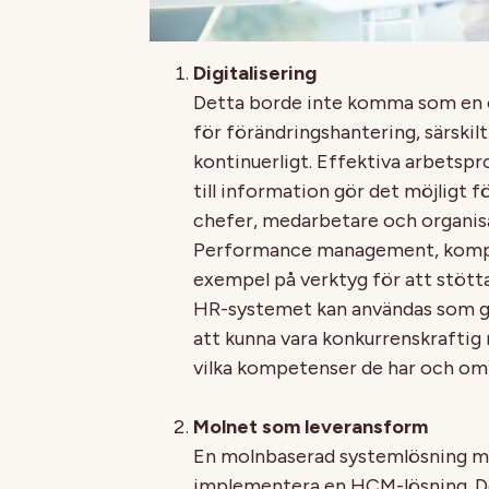
Digitalisering
Detta borde inte komma som en öv
för förändringshantering, särskil
kontinuerligt. Effektiva arbetspro
till information gör det möjligt f
chefer, medarbetare och organisat
Performance management, kompet
exempel på verktyg för att stött
HR-systemet kan användas som gru
att kunna vara konkurrenskraftig
vilka kompetenser de har och om
Molnet som leveransform
En molnbaserad systemlösning min
implementera en HCM-lösning. De