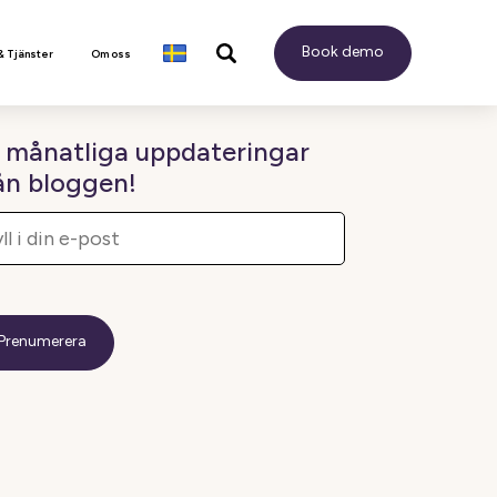
Book demo
& Tjänster
Om oss
 månatliga uppdateringar
ån bloggen!