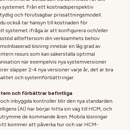
a systemet. Från ett kostnadsperspektiv
tydlig och förutsägbar prissättningsmodell.
 också tar hänsyn till kostnaden för
lt systemet ifråga är att konfigurera och/eller
esstöd allteftersom din verksamhets behov
 molnbaserad lösning innebär en låg grad av
n intern resurs som kan säkerställa optimal
anisation när exempelvis nya systemversioner
er släpper 2-4 nya versioner varje år, det är bra
onalitet och systemförbättringar.
tem och förbättrar befintliga
och inbyggda kontroller blir den nya standarden.
elligens (AI) har börjar hitta sin väg till HCM, och
r utrymme de kommande åren. Mobila lösningar
itt kommer att påverka hur och var HCM-