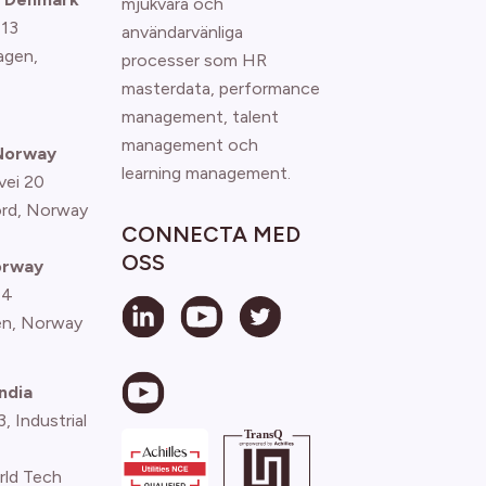
mjukvara och
 13
användarvänliga
agen
,
processer som HR
masterdata, performance
management, talent
management och
 Norway
learning management.
vei 20
ord, Norway
CONNECTA MED
OSS
orway
 4
n, Norway
ndia
 Industrial
rld Tech