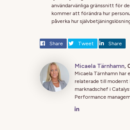
användarvänliga gränssnitt för d
kommer att förändra hur personu
påverka hur självbetjäningslösnin
Share
Tweet
Share
Micaela Tärnhamn
,
Micaela Tärnhamn har e
relaterade till modernt
marknadschef i Catalyst
Performance managemen