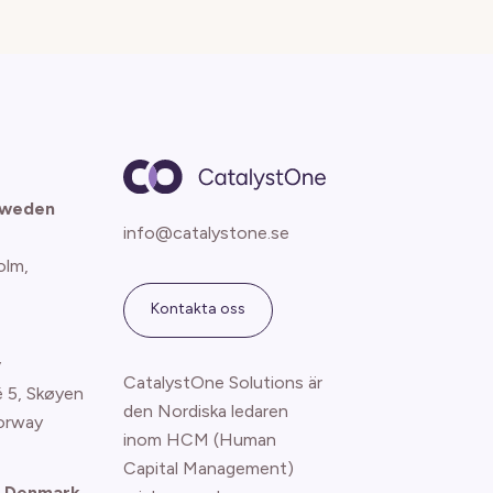
Sweden
info@catalystone.se
olm,
Kontakta oss
y
CatalystOne Solutions är
é 5, Skøyen
den Nordiska ledaren
orway
inom HCM (Human
Capital Management)
 Denmark