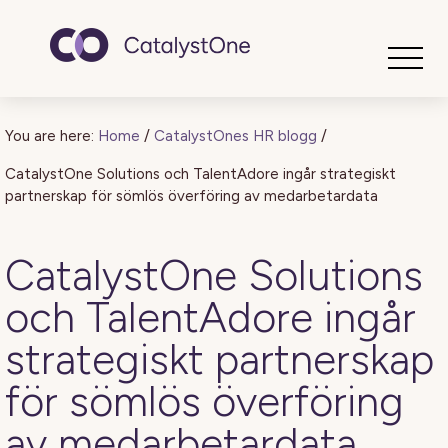
Toggle
You are here:
Home
/
CatalystOnes HR blogg
/
CatalystOne Solutions och TalentAdore ingår strategiskt
partnerskap för sömlös överföring av medarbetardata
CatalystOne Solutions
och TalentAdore ingår
strategiskt partnerskap
för sömlös överföring
av medarbetardata