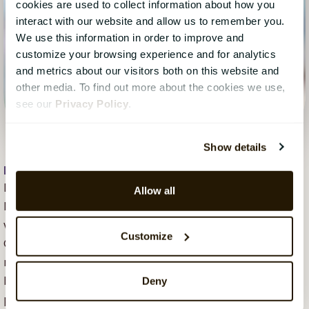
cookies are used to collect information about how you
interact with our website and allow us to remember you.
We use this information in order to improve and
customize your browsing experience and for analytics
and metrics about our visitors both on this website and
other media. To find out more about the cookies we use,
see our
Privacy Policy
.
Show details
David Ditlev Rasmussen
, 15 augusti 2023
David Ditlev Rasmussen, M.Sc. IT, Head of Regional
Allow all
Marketing at CatalystOne Solutions. David has
worked with digitization of HR for 7+ years for
Customize
CatalystOne Solutions. He has more than 10 years of
management experience and a passion for
behavioural design, psychology and has regularly
Deny
published articles and posts on management- and HR