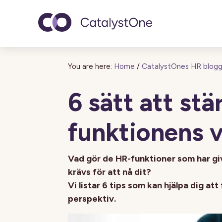
Toggle navigatio
You are here:
Home
/
CatalystOnes HR blog
6 sätt att st
funktionens v
Vad gör de HR-funktioner som har giv
krävs för att nå dit?
Vi listar 6 tips som kan hjälpa dig a
perspektiv.