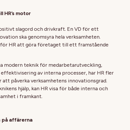
ll HR’s motor
ositivt slagord och drivkraft. En VD för ett
nnovation ska genomsyra hela verksamheten.
för HR att göra företaget till ett framstående
ja modern teknik för medarbetarutveckling,
r effektivisering av interna processer, har HR fler
r att påverka verksamhetens innovationsgrad.
ikens hjälp, kan HR visa för både interna och
samhet i framkant.
 på affärerna