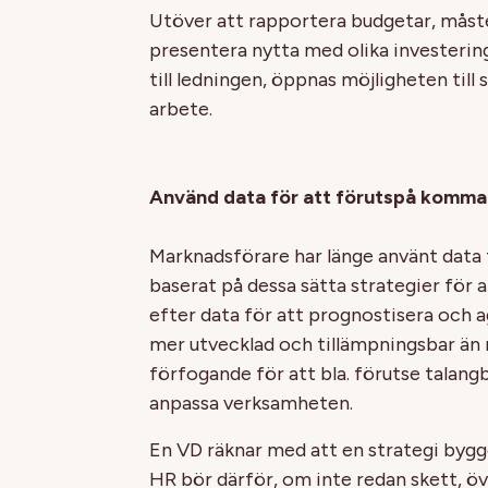
Utöver att rapportera budgetar, måst
presentera nytta med olika investeri
till ledningen, öppnas möjligheten til
arbete.
Använd data för att förutspå komm
Marknadsförare har länge använt data
baserat på dessa sätta strategier för 
efter data för att prognostisera och ag
mer utvecklad och tillämpningsbar än n
förfogande för att bla. förutse talangb
anpassa verksamheten.
En VD räknar med att en strategi bygge
HR bör därför, om inte redan skett, öv