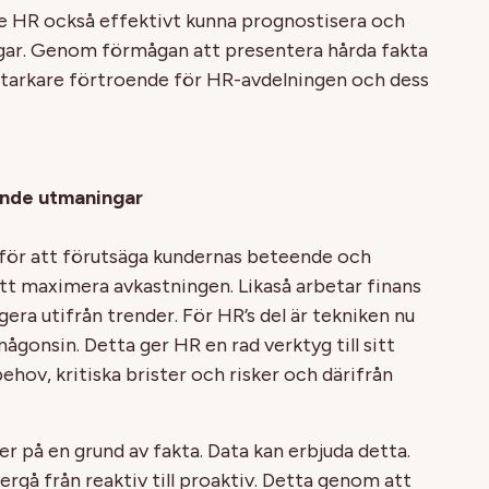
e HR också effektivt kunna prognostisera och
ngar. Genom förmågan att presentera hårda fakta
l starkare förtroende för HR-avdelningen och dess
ande utmaningar
 för att förutsäga kundernas beteende och
att maximera avkastningen. Likaså arbetar finans
era utifrån trender. För HR’s del är tekniken nu
ågonsin. Detta ger HR en rad verktyg till sitt
ehov, kritiska brister och risker och därifrån
r på en grund av fakta. Data kan erbjuda detta.
ergå från reaktiv till proaktiv. Detta genom att