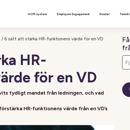
n
HCM-system
Employee Engagement
Kunder
Teknik 
Få
g
/
6 sätt att stärka HR-funktionens värde för en VD
fr
ärka HR-
ärde för en VD
its tydligt mandat från ledningen, och vad
tt förstärka HR-funktionens värde från en VD’s