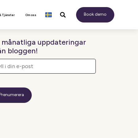
Book demo
& Tjänster
Om oss
 månatliga uppdateringar
ån bloggen!