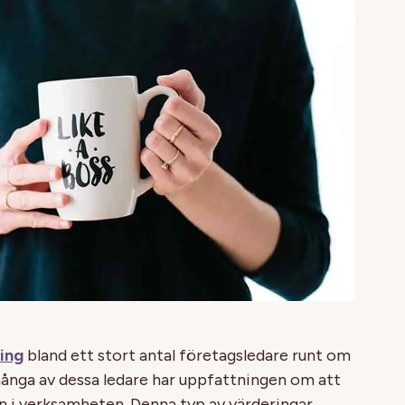
ing
bland ett stort antal företagsledare runt om
många av dessa ledare har uppfattningen om att
n i verksamheten. Denna typ av värderingar