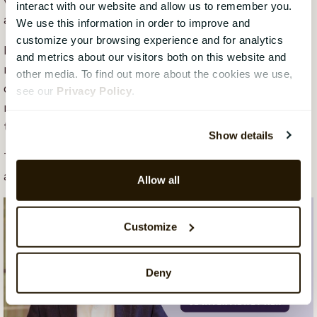
vokser gennem transparens, synlig fairness, etisk
interact with our website and allow us to remember you.
adfærd og rettidig handling.
We use this information in order to improve and
customize your browsing experience and for analytics
HR har en central rolle i at forme disse rammer. I takt
and metrics about our visitors both on this website and
med at forventningerne stiger, vil de organisationer,
other media. To find out more about the cookies we use,
der reagerer hurtigt og proaktivt, styrke deres
see our
Privacy Policy
.
robusthed. Dem, der venter, risikerer at miste
troværdighed.
Show details
Tillid er ikke et blødt resultat. Det er et strategisk
aktiv.
Allow all
Customize
Deny