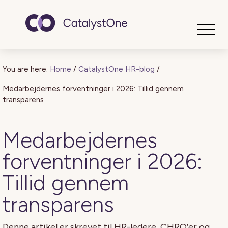
Toggle
You are here:
Home
/
CatalystOne HR-blog
/
Medarbejdernes forventninger i 2026: Tillid gennem
transparens
Medarbejdernes
forventninger i 2026:
Tillid gennem
transparens
Denne artikel er skrevet til HR-ledere, CHRO’er og