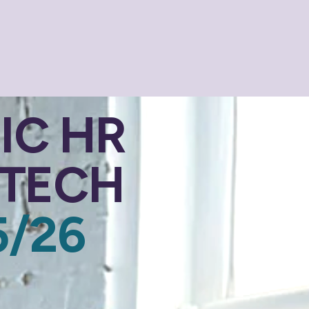
IC HR
 TECH
5/26