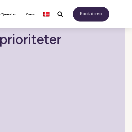
Book demo
& Tjenester
Om os
prioriteter