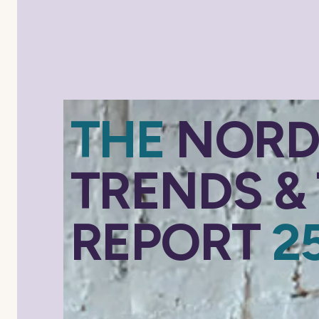
THE
NORD
TRENDS &
REPORT
2