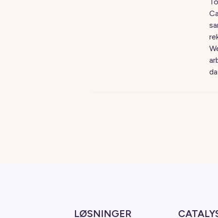
To
Ca
sa
re
We
ar
da
LØSNINGER
CATALY