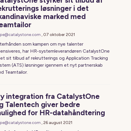
atalystOne styrker sit tilbud af
ekrutterings løsninger i det
kandinaviske marked med
eamtailor
pe@catalystone.com
,
07 oktober 2021
terhånden som kampen om nye talenter
tensiveres, har HR-systemleverandøren CatalystOne
et sit tilbud af rekrutterings og Application Tracking
stem (ATS) løsninger igennem et nyt partnerskab
d Teamtailor.
y integration fra CatalystOne
g Talentech giver bedre
ulighed for HR-datahåndtering
pe@catalystone.com
,
26 august 2021