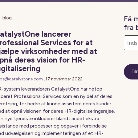
Få 
-blog
fra
atalystOne lancerer
rofessional Services for at
jælpe virksomheder med at
pnå deres vision for HR-
igitalisering
pe@catalystone.com
,
17 november 2022
-system leverandøren CatalystOne har netop
nceret Professional Services som en ny del af deres
rretning, for bedre at kunne assistere deres kunder
d at opnå visionen for deres HR-digitaliseringsrejse.
n nye tjeneste inkluderer blandt andet ekstra
sistance med processer og opgaver i forbindelse
d udvælgelsen og implementeringen af et HR-