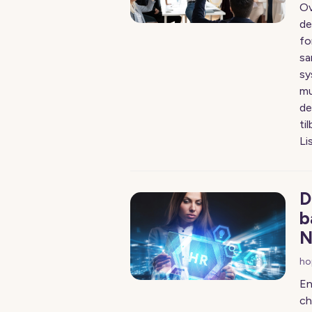
Ov
de
fo
sa
sy
mu
de
ti
Li
D
b
N
ho
En
ch