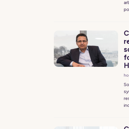
ar
po
C
r
s
f
H
ho
So
sy
re
in