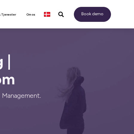
Book demo
& Tjenester
Om os
 |
om
nt Management.