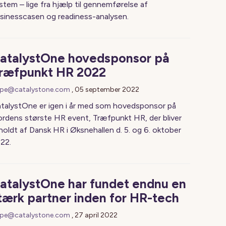
stem – lige fra hjælp til gennemførelse af
sinesscasen og readiness-analysen.
atalystOne hovedsponsor på
ræfpunkt HR 2022
pe@catalystone.com
,
05 september 2022
talystOne er igen i år med som hovedsponsor på
rdens største HR event, Træfpunkt HR, der bliver
holdt af Dansk HR i Øksnehallen d. 5. og 6. oktober
22.
atalystOne har fundet endnu en
tærk partner inden for HR-tech
pe@catalystone.com
,
27 april 2022