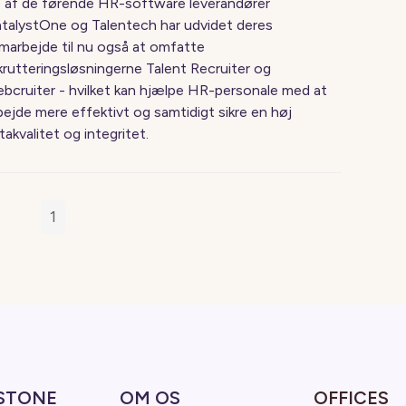
 af de førende HR-software leverandører
talystOne og Talentech har udvidet deres
marbejde til nu også at omfatte
krutteringsløsningerne Talent Recruiter og
bcruiter - hvilket kan hjælpe HR-personale med at
bejde mere effektivt og samtidigt sikre en høj
takvalitet og integritet.
1
STONE
OM OS
OFFICES