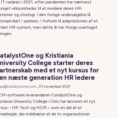
 IT-radaren i 2021, efter pandemien har nærmest
unget virksomheder til at revidere deres HR-
stemer og strategi. I den forrige undersøgelse lå
nmark klart I spidsen, I forhold til adaptationen af et
mlet HR-system, men dette år har Norge overtaget
ringen.
atalystOne og Kristiania
niversity College starter deres
artnerskab med et nyt kursus for
en næste generation HR ledere
pe@catalystone.com
,
01 november 2021
M-software leverandøren CatalystOne og
istiania University College i Oslo har lanceret et nyt
rsus – HR-Tech og HCM – som en del af et
marbejde, der indebærer at de to organisationer