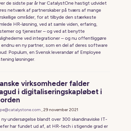
er de sidste par år har CatalystOne hastigt udvidet
res netværk af partnerskaber på tværs af mange
rskellige områder, for at tilbyde den stærkeste
mlede HR-løsning, ved at samle viden, erfaring,
stemer og tjenester – og ved at benytte
lighederne ved integrationer – og nu offentliggøre
 endnu en ny partner, som en del af deres software
lbud: Populum, en Svensk leverandør af Employee
stening løsninger.
anske virksomheder falder
agud i digitaliseringskapløbet i
orden
pe@catalystone.com
,
29 november 2021
 ny undersøgelse blandt over 300 skandinaviske IT-
efer har fundet ud af, at HR-tech i stigende grad er