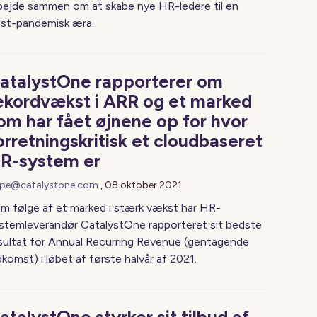
bejde sammen om at skabe nye HR-ledere til en
st-pandemisk æra.
atalystOne rapporterer om
ekordvækst i ARR og et marked
om har fået øjnene op for hvor
orretningskritisk et cloudbaseret
R-system er
pe@catalystone.com
,
08 oktober 2021
m følge af et marked i stærk vækst har HR-
stemleverandør CatalystOne rapporteret sit bedste
sultat for Annual Recurring Revenue (gentagende
dkomst) i løbet af første halvår af 2021.