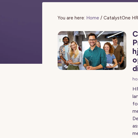
You are here:
Home
/
CatalystOne HR
C
P
h
o
d
ho
HR
la
fo
me
De
as
me