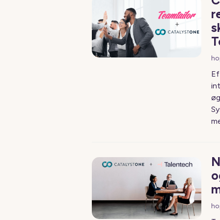
C
r
s
T
ho
Ef
in
øg
Sy
me
N
o
m
ho