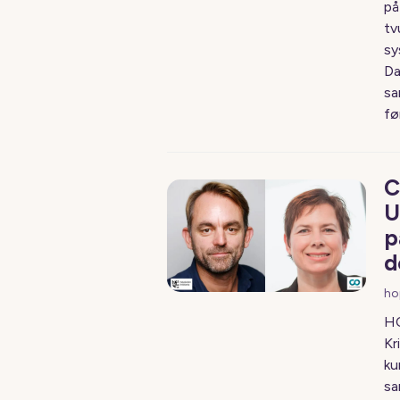
på
tv
sy
Da
sa
fø
C
U
p
d
ho
HC
Kr
ku
sa