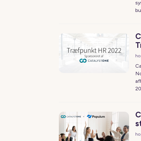
sy
bu
C
T
ho
Ca
No
af
20
C
s
ho