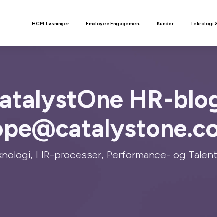
n
HCM-Løsninger
Employee Engagement
Kunder
Teknologi 
atalystOne HR-blog
ope@catalystone.c
nologi, HR-processer, Performance- og Tale