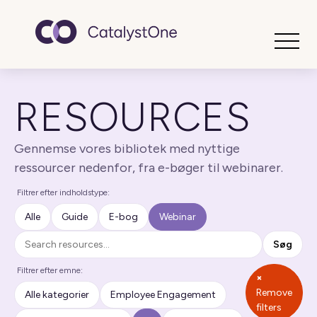
Toggle
RESOURCES
Gennemse vores bibliotek med nyttige
ressourcer nedenfor, fra e-bøger til webinarer.
Filtrer efter indholdstype:
Alle
Guide
E-bog
Webinar
Søg
Søg
Filtrer efter emne:
×
Remove
Alle kategorier
Employee Engagement
filters