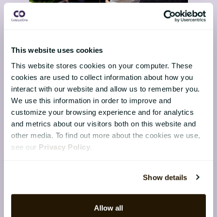
Medarbejdernes
forventninger i 2026: Tillid
This website uses cookies
gennem transparens
This website stores cookies on your computer. These
13 februar 2026
cookies are used to collect information about how you
Denne artikel er skrevet til HR-ledere,
interact with our website and allow us to remember you.
CHRO’er og HR-beslutningstagere i
We use this information in order to improve and
customize your browsing experience and for analytics
nordiske organisationer, der arbejder
and metrics about our visitors both on this website and
strategisk med medarbej...
other media. To find out more about the cookies we use,
see our
Privacy Policy
.
Show details
Besøg bloggen
Allow all