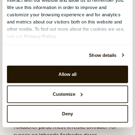
Overbelastning
: For mange KPI'er kan
We use this information in order to improve and
skabe forvirring og gøre det svært at
customize your browsing experience and for analytics
fokusere på det, der virkelig er vigtigt.
and metrics about our visitors both on this website and
other media. To find out more about the cookies we use,
Manglende opfølgning
: Hvis KPI'er
see our
Privacy Policy
.
ikke regelmæssigt spores og
analyseres, kan de miste deres relevans
og effektivitet.
Show details
Allow all
Konklusion
KPI'er er effektive værktøjer til at måle og
Customize
forbedre virksomhedens præstationer. Ved
omhyggeligt at udvælge og bruge de rigtige
Deny
KPI'er kan virksomheder sikre, at de
fokuserer på de mest kritiske områder for
succes og løbende forbedre deres