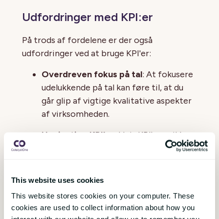
Udfordringer med KPI:er
På trods af fordelene er der også
udfordringer ved at bruge KPI'er:
Overdreven fokus på tal
: At fokusere
udelukkende på tal kan føre til, at du
går glip af vigtige kvalitative aspekter
af virksomheden.
Unøjagtige KPI'er
: Hvis KPI'erne ikke
er velvalgte eller ikke er i
overensstemmelse med
virksomhedens mål, kan de give
This website uses cookies
vildledende oplysninger og føre til
This website stores cookies on your computer. These
forkerte beslutninger.
cookies are used to collect information about how you
interact with our website and allow us to remember you.