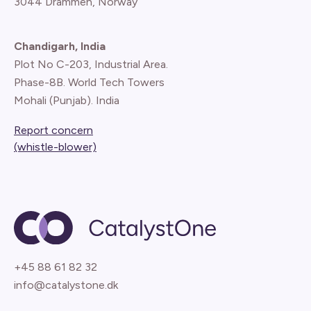
3044 Drammen, Norway
Chandigarh, India
Plot No C-203, Industrial Area.
Phase-8B. World Tech Towers
Mohali (Punjab). India
Report concern
(whistle-blower)
+45 88 61 82 32
info@catalystone.dk