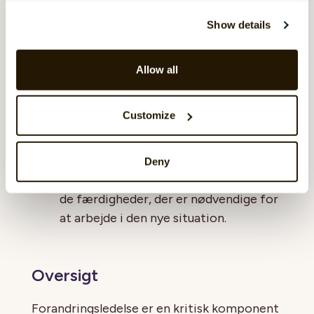
kommunikationsplaner er afgørende
Show details
for at sikre, at alle interessenter er
informeret og engageret i
Allow all
forandringsprocessen.
Uddannelse og udvikling
:
Customize
Uddannelses- og
udviklingsprogrammer hjælper
medarbejderne med at forstå og
Deny
tilpasse sig forandringen samt udvikle
de færdigheder, der er nødvendige for
at arbejde i den nye situation.
Oversigt
Forandringsledelse er en kritisk komponent