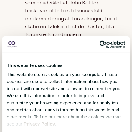
som er udviklet af John Kotter,
beskriver otte trin til succesfuld
implementering af forandringer, fra at
skabe en følelse af, at det haster, til at
forankre forandringen i
organisationskulturen.
Lewins forandringsmodel
: Kurt Lewins
model opdeler forandringsprocessen i
This website uses cookies
tre faser: Unfreeze, Change og
This website stores cookies on your computer. These
Refreeze. Modellen understreger
cookies are used to collect information about how you
vigtigheden af at forberede
interact with our website and allow us to remember you.
organisationen på forandring,
We use this information in order to improve and
implementere forandringen og
customize your browsing experience and for analytics
and metrics about our visitors both on this website and
derefter stabilisere den nye situation.
other media. To find out more about the cookies we use,
Kommunikationsplaner
: Udvikling og
see our
Privacy Policy
.
implementering af effektive