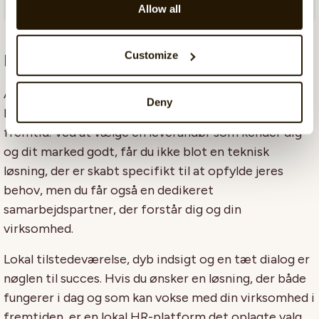
Allow all
Customize
Konklusion: En investering i fremtiden
At vælge en HR-platform er ikke bare en kortsigtet
Deny
beslutning – det er en investering i din virksomheds
fremtid. Ved at vælge en leverandør som kender dig
og dit marked godt, får du ikke blot en teknisk
løsning, der er skabt specifikt til at opfylde jeres
behov, men du får også en dedikeret
samarbejdspartner, der forstår dig og din
virksomhed.
Lokal tilstedeværelse, dyb indsigt og en tæt dialog er
nøglen til succes. Hvis du ønsker en løsning, der både
fungerer i dag og som kan vokse med din virksomhed i
fremtiden, er en lokal HR-platform det oplagte valg.