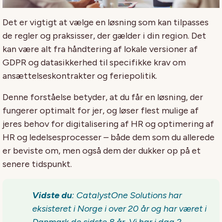
Det er vigtigt at vælge en løsning som kan tilpasses
de regler og praksisser, der gælder i din region. Det
kan være alt fra håndtering af lokale versioner af
GDPR og datasikkerhed til specifikke krav om
ansættelseskontrakter og feriepolitik.
Denne forståelse betyder, at du får en løsning, der
fungerer optimalt for jer, og løser flest mulige af
jeres behov for digitalisering af HR og optimering af
HR og ledelsesprocesser – både dem som du allerede
er beviste om, men også dem der dukker op på et
senere tidspunkt.
Vidste du
:
CatalystOne
Solutions har
eksisteret i
Norge i
over
20
år
og
har været i
Danmark de sidste 8 år. Vi har i dag
2