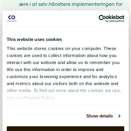
ære i at selv håndtere implementeringen for
vores kunder, hvilket er vores garanti for at
kunderne bliver glade for deres valg af
løsning.
This website uses cookies
This website stores cookies on your computer. These
cookies are used to collect information about how you
Recover
valgte
CatalystOne
interact with our website and allow us to remember you.
We use this information in order to improve and
Der ligger en vis tryghed i at se succeshistorier
customize your browsing experience and for analytics
og eksempler fra andre kunder, som minder om
and metrics about our visitors both on this website and
jer eller som har haft lignede behov. Kundecases
other media. To find out more about the cookies we use,
er en mulighed for at se relevante referencer fra
see our
Privacy Policy
.
lignende virksomheder, som f.eks. hvordan
CatalystOne har hjulpet Recover, en dansk
Show details
virksomhed, med at optimere deres HR-
processer
.