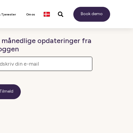
Book demo
& Tjenester
Om os
 månedlige opdateringer fra
oggen