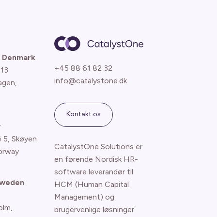
 Denmark
+45 88 61 82 32
 13
info@catalystone.dk
agen
,
Kontakt os
y
é 5, Skøyen
CatalystOne Solutions er
orway
en førende Nordisk HR-
software leverandør til
Sweden
HCM (Human Capital
Management) og
olm,
brugervenlige løsninger