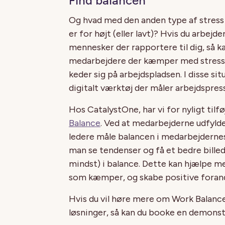
Find balancen
Og hvad med den anden type af stress 
er for højt (eller lavt)? Hvis du arbejd
mennesker der rapportere til dig, så k
medarbejdere der kæmper med stress, 
keder sig på arbejdspladsen. I disse si
digitalt værktøj der måler arbejdspress
Hos CatalystOne, har vi for nyligt tilf
Balance
. Ved at medarbejderne udfylde
ledere måle balancen i medarbejdernes
man se tendenser og få et bedre bille
mindst) i balance. Dette kan hjælpe m
som kæmper, og skabe positive forandr
Hvis du vil høre mere om Work Balance
løsninger, så kan du booke en demonst