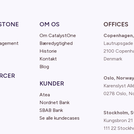
STONE
OM OS
OFFICES
Om CatalystOne
Copenhagen,
nagement
Bæredygtighed
Lautrupsgade
Historie
2100 Copenh
Kontakt
Denmark
Blog
RCER
Oslo, Norwa
KUNDER
Karenslyst All
0278 Oslo, N
Atea
Nordnet Bank
SBAB Bank
Stockholm, 
Se alle kundecases
Kungsbron 21
111 22 Stockh