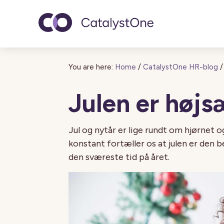
Toggle navigatio
You are here:
Home
/
CatalystOne HR-blog
/
Julen er højs
Jul og nytår er lige rundt om hjørnet o
konstant fortæller os at julen er den b
den sværeste tid på året.