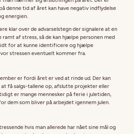
r man nærmer sig afslutningen på året. Der er
å denne tid af året kan have negativ indflydelse
og energien.
e klar over de advarselstegn der signalere at en
e ramt af stress, så de kan hjælpe personen med
ridt for at kunne identificere og hjælpe
hvor stressen eventuelt kommer fra.
ember er fordi året er ved at rinde ud. Der kan
t få salgs-tallene op, afslutte projekter eller
tidigt er mange mennesker på ferie i juletiden,
for dem som bliver på arbejdet igennem julen.
tressende hvis man allerede har nået sine mål og