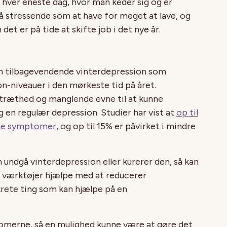
 hver eneste dag, hvor man keder sig og er
å stressende som at have for meget at lave, og
et er på tide at skifte job i det nye år.
en tilbagevendende vinterdepression som
n-niveauer i den mørkeste tid på året.
træthed og manglende evne til at kunne
og en regulær depression. Studier har vist at
op til
mme symptomer
, og op til 15% er påvirket i mindre
undgå vinterdepression eller kurerer den, så kan
e værktøjer hjælpe med at reducerer
rete ting som kan hjælpe på en
omerne, så en mulighed kunne være at gøre det