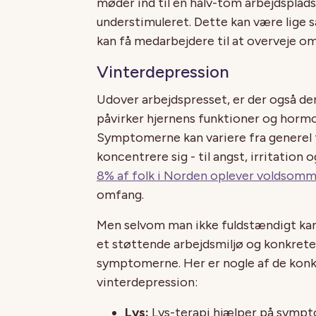
møder ind til en halv-tom arbejdsplads
understimuleret. Dette kan være lige s
kan få medarbejdere til at overveje om d
Vinterdepression
Udover arbejdspresset, er der også d
påvirker hjernens funktioner og hormo
Symptomerne kan variere fra generel 
koncentrere sig - til angst, irritation 
8% af folk i Norden oplever voldso
omfang.
Men selvom man ikke fuldstændigt kan 
et støttende arbejdsmiljø og konkret
symptomerne. Her er nogle af de konk
vinterdepression:
Lys:
Lys-terapi hjælper på sympt