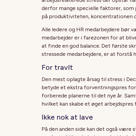
arbejdsrelaterede stress der opstår nå
derfor mange specielle faktorer, som p
på produktiviteten, koncentrationen 
Alle ledere og HR medarbejdere bør vær
medarbejder er i farezonen for at bliv
at finde en god balance. Det første sk
stressede medarbejdere, er at forstå 
For travlt
Den mest oplagte årsag til stress i Dec
betyde et ekstra forventningspres for a
forberede planerne til det nye år. Sam
hvilket kan skabe et øget arbejdspres 
Ikke nok at lave
På den anden side kan det også være s