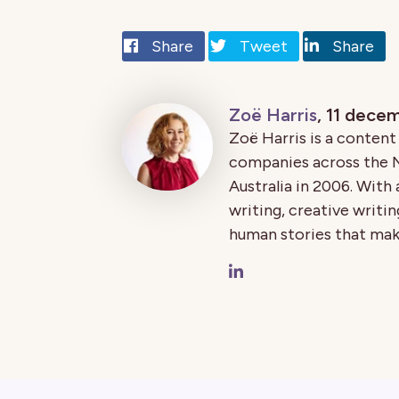
Share
Tweet
Share
Zoë Harris
, 11 dece
Zoë Harris is a conten
companies across the 
Australia in 2006. Wit
writing, creative writin
human stories that mak