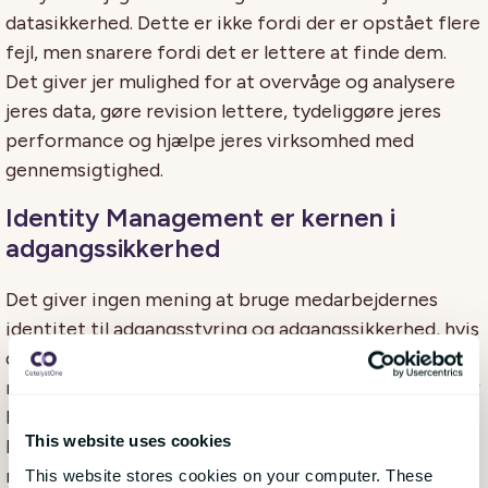
datasikkerhed. Dette er ikke fordi der er opstået flere
fejl, men snarere fordi det er lettere at finde dem.
Det giver jer mulighed for at overvåge og analysere
jeres data, gøre revision lettere, tydeliggøre jeres
performance og hjælpe jeres virksomhed med
gennemsigtighed.
Identity Management er kernen i
adgangssikkerhed
Det giver ingen mening at bruge medarbejdernes
identitet til adgangsstyring og adgangssikkerhed, hvis
du ikke har et godt system til at administrere
medarbejdernes identitet. Mellemstore virksomheder
har i gennemsnit op til halvtreds forskellige IT-
This website uses cookies
løsninger, som deres ansatte har brug for forskellige
niveauer af adgang til, nogle med flere roller. Uden et
This website stores cookies on your computer. These