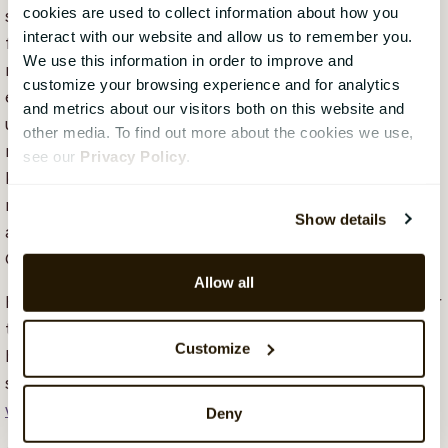
cookies are used to collect information about how you
system til håndtering af medarbejdernes identitet i
interact with our website and allow us to remember you.
forbindelse med onboarding og offboarding af
We use this information in order to improve and
medarbejdere, kan licensomkostningerne hurtigt
customize your browsing experience and for analytics
eskalere og risikoen for sikkerhedsbrud øges. Det er
and metrics about our visitors both on this website and
utroligt vanskeligt (og tidskrævende) at håndtere alle
other media. To find out more about the cookies we use,
medarbejdernes identiteter manuelt, men løsningen
see our
Privacy Policy
.
kan være et HR-system, der opretholder
masterdatakvalitet, og som kan automatisere mange
Show details
af disse Identity Management processer. Det er her
CatalystOne kan hjælpe.
Allow all
Hvis du ønsker mere information om hvordan I flytter
til skyen, hvordan cloud-sikkerhed fungerer, og
Customize
hvordan et HR-system kan administrere dine
stamdata, anbefaler vi at du
se vores on-demand
webinar
.
Deny