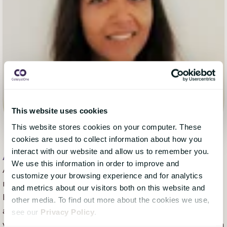
This website uses cookies
This website stores cookies on your computer. These
cookies are used to collect information about how you
interact with our website and allow us to remember you.
Aleya Begum Lonsetteig
, 08 juli 2021
We use this information in order to improve and
Aleya Begum Lønsetteig er content marketing
customize your browsing experience and for analytics
manager hos CatalystOne Solutions. Hun har en
and metrics about our visitors both on this website and
baggrund i journalistik, handel og marketing på tværs
other media. To find out more about the cookies we use,
af mange forskellige industrier med et fokus på SaaS
see our
Privacy Policy
.
virksomheder. Hun er passioneret om kommunikation