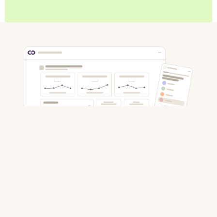
Gør feedback vigtig - hurtigere
Ægte forbedringer sker i de samtaler, der følger.
CatalystOne Engage omdanner medarbejderfeedback
til klare indsigter, der understøtter bedre dialog,