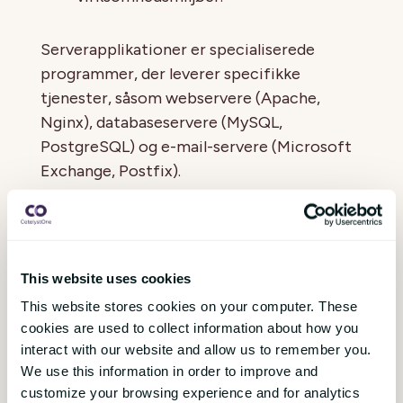
Serverapplikationer er specialiserede
programmer, der leverer specifikke
tjenester, såsom webservere (Apache,
Nginx), databaseservere (MySQL,
PostgreSQL) og e-mail-servere (Microsoft
Exchange, Postfix).
Anvendelsesområder
Servere bruges inden for en række
This website uses cookies
forskellige områder og brancher til at
This website stores cookies on your computer. These
understøtte virksomheder og tjenester:
cookies are used to collect information about how you
interact with our website and allow us to remember you.
Erhverv
: Virksomheder bruger servere
We use this information in order to improve and
til at styre intern og ekstern
customize your browsing experience and for analytics