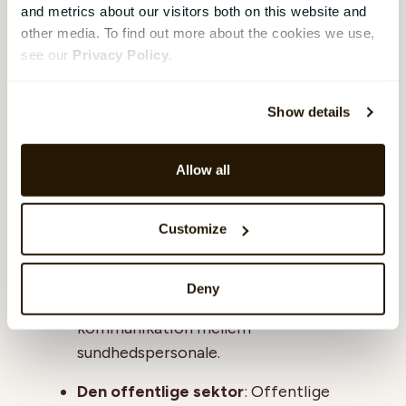
kommunikation, lagre data, køre
and metrics about our visitors both on this website and
forretningsapplikationer og levere
other media. To find out more about the cookies we use,
hjemmesider.
see our
Privacy Policy
.
Uddannelse
: Skoler og universiteter
Show details
bruger servere til at administrere
elevoplysninger, levere e-
læringsplatforme og understøtte
Allow all
forskningsprojekter.
Sundhedsvæsen
: Hospitaler og
Customize
klinikker bruger servere til at
administrere patientjournaler,
Deny
medicinsk billedbehandling og
kommunikation mellem
sundhedspersonale.
Den offentlige sektor
: Offentlige