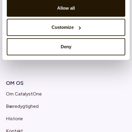
Allow all
RESSOURCER
E-bøger
Customize
Guide
Deny
Webinarer
OM OS
Om CatalystOne
Bæredygtighed
Historie
Kontakt