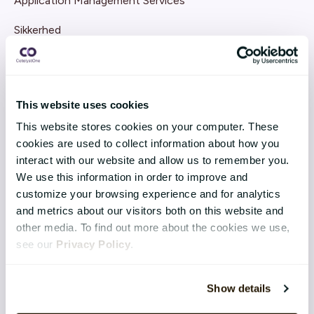
Application Management Services
Sikkerhed
Integration
Software-as-a-Service
This website uses cookies
Cloud Arkitektur
This website stores cookies on your computer. These
cookies are used to collect information about how you
Udvikling & Innovation
interact with our website and allow us to remember you.
We use this information in order to improve and
customize your browsing experience and for analytics
and metrics about our visitors both on this website and
CATALYSTONE FOR
other media. To find out more about the cookies we use,
see our
Privacy Policy
.
Senior Management
HR Chefer
Show details
IT Chefer