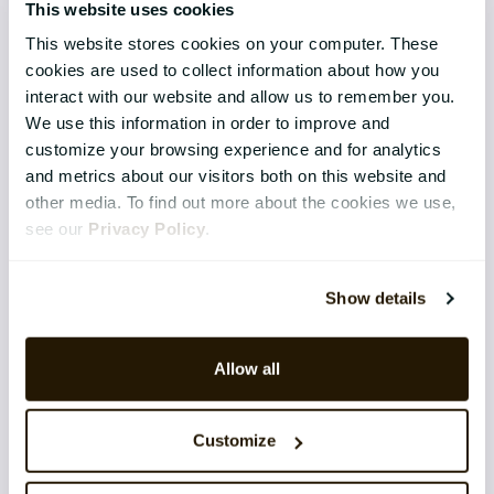
This website uses cookies
CATALYSTONE FOR
This website stores cookies on your computer. These
cookies are used to collect information about how you
Senior Management
interact with our website and allow us to remember you.
We use this information in order to improve and
HR Chefer
customize your browsing experience and for analytics
IT Chefer
and metrics about our visitors both on this website and
other media. To find out more about the cookies we use,
see our
Privacy Policy
.
RESSOURCER
E-bøger
Show details
Guide
Allow all
Webinarer
Customize
OM OS