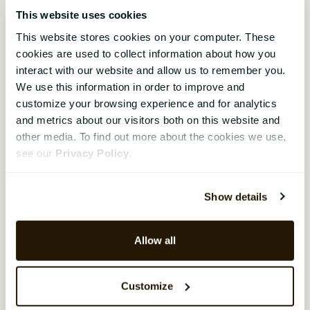
En anden udfordring er energiforbruget.
This website uses cookies
Konsensusmekanismer som Proof of Work
This website stores cookies on your computer. These
kræver enorme mængder energi, hvilket har
cookies are used to collect information about how you
ført til kritik af blockchains miljøpåvirkning.
interact with our website and allow us to remember you.
Der forskes i at udvikle mere
We use this information in order to improve and
energieffektive konsensusmekanismer,
customize your browsing experience and for analytics
men det er stadig et område, hvor der skal
and metrics about our visitors both on this website and
gøres meget arbejde.
other media. To find out more about the cookies we use,
see our
Privacy Policy
.
Udsigten
Show details
På trods af disse udfordringer er
fremtidsudsigterne for blockchain meget
Allow all
lovende. Teknologien udvikler sig hurtigt, og
der opdages hele tiden nye
Customize
anvendelsesområder. Med fortsat
innovation og udvikling kan blockchain