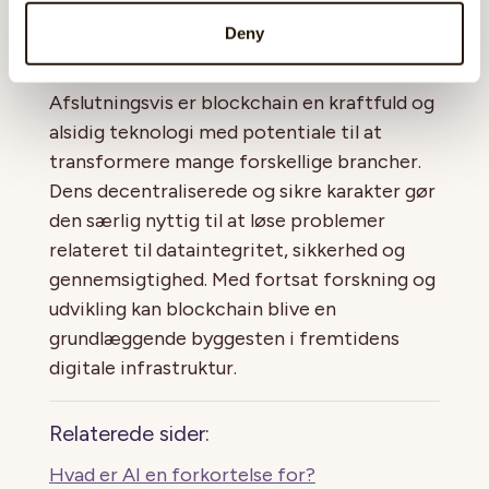
spille en endnu større rolle i fremtidens
Deny
digitale økosystem.
Afslutningsvis er blockchain en kraftfuld og
alsidig teknologi med potentiale til at
transformere mange forskellige brancher.
Dens decentraliserede og sikre karakter gør
den særlig nyttig til at løse problemer
relateret til dataintegritet, sikkerhed og
gennemsigtighed. Med fortsat forskning og
udvikling kan blockchain blive en
grundlæggende byggesten i fremtidens
digitale infrastruktur.
Relaterede sider:
Hvad er AI en forkortelse for?