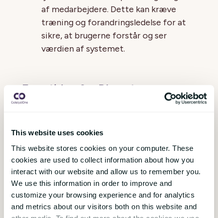
af medarbejdere. Dette kan kræve
træning og forandringsledelse for at
sikre, at brugerne forstår og ser
værdien af systemet.
Fremtiden for BI-systemer
Udviklingen af BI-systemer fortsætter med
at bevæge sig fremad, drevet af
This website uses cookies
teknologiske innovationer som kunstig
This website stores cookies on your computer. These
intelligens, maskinlæring og big data.
cookies are used to collect information about how you
Fremtidens BI-systemer forventes at være
interact with our website and allow us to remember you.
endnu mere kraftfulde og brugervenlige
We use this information in order to improve and
med evnen til at håndtere større mængder
customize your browsing experience and for analytics
data og levere endnu dybere indsigt.
and metrics about our visitors both on this website and
Automatisering og realtidsanalyse vil
other media. To find out more about the cookies we use,