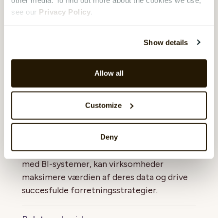
sandsynligvis blive mere og mere
see our
Privacy Policy
.
almindeligt, hvilket yderligere vil forbedre
beslutningstagningen og effektiviteten i
Show details
organisationer.
Afslutningsvis er et BI-system et
Allow all
uundværligt værktøj for moderne
virksomheder, der ønsker at udnytte deres
Customize
data til at forbedre beslutningstagningen,
øge effektiviteten og opnå en
konkurrencefordel. Ved at forstå og
Deny
overvinde de udfordringer, der er forbundet
med BI-systemer, kan virksomheder
maksimere værdien af deres data og drive
succesfulde forretningsstrategier.