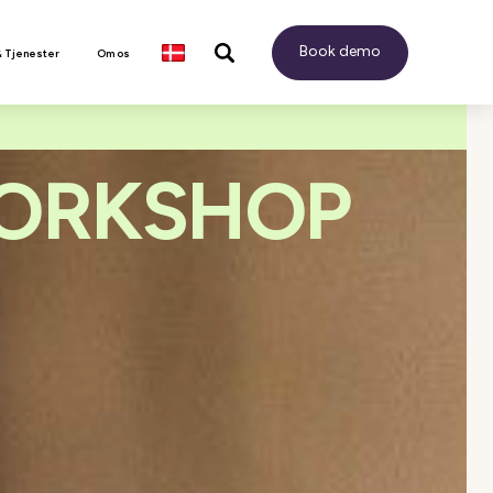
Book demo
& Tjenester
Om os
WORKSHOP