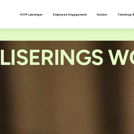
n
HCM-Løsninger
Employee Engagement
Kunder
Teknologi 
ALISERINGS 