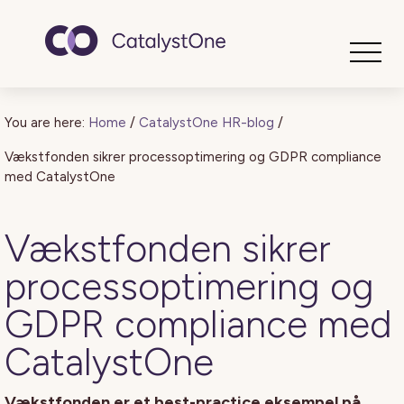
Toggle
You are here:
Home
/
CatalystOne HR-blog
/
Vækstfonden sikrer processoptimering og GDPR compliance
med CatalystOne
Vækstfonden sikrer
processoptimering og
GDPR compliance med
CatalystOne
Vækstfonden er et best-practice eksempel på