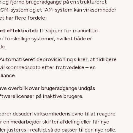
e og fjerne brugeradgange på en struktureret
CM-system og et IAM-system kan virksomheder
t har flere fordele:
t effektivitet:
IT slipper for manuelt at
 i forskellige systemer, hvilket både er
de.
Automatiseret deprovisioning sikrer, at tidligere
 virksomhedsdata efter fratrædelse – en
liance.
ave overblik over brugeradgange undgås
twarelicenser på inaktive brugere.
edrer desuden virksomhedens evne til at reagere
 en medarbejder skifter afdeling eller får nye
justeres i realtid, så de passer til den nye rolle.