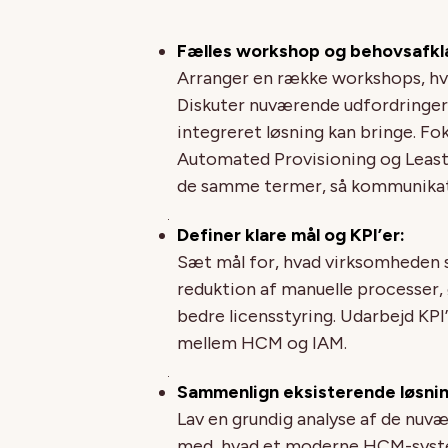
Fælles workshop og behovsafkla
Arranger en række workshops, hv
Diskuter nuværende udfordringer 
integreret løsning kan bringe. Fo
Automated Provisioning og Least P
de samme termer, så kommunikat
Definer klare mål og KPI’er:
Sæt mål for, hvad virksomheden 
reduktion af manuelle processer,
bedre licensstyring. Udarbejd KPI
mellem HCM og IAM.
Sammenlign eksisterende løsni
Lav en grundig analyse af de nu
med, hvad et moderne HCM-syste