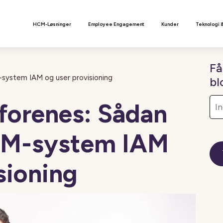
n
HCM-Løsninger
Employee Engagement
Kunder
Teknologi 
Få
-system IAM og user provisioning
bl
 forenes: Sådan
HCM-system IAM
sioning