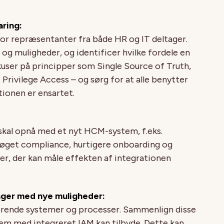
ring:
or repræsentanter fra både HR og IT deltager.
og muligheder, og identificer hvilke fordele en
kuser på principper som Single Source of Truth,
rivilege Access – og sørg for at alle benytter
ionen er ensartet.
skal opnå med et nyt HCM-system, f.eks.
 øget compliance, hurtigere onboarding og
’er, der kan måle effekten af integrationen
nger med nye muligheder:
værende systemer og processer. Sammenlign disse
m med integreret IAM kan tilbyde. Dette kan