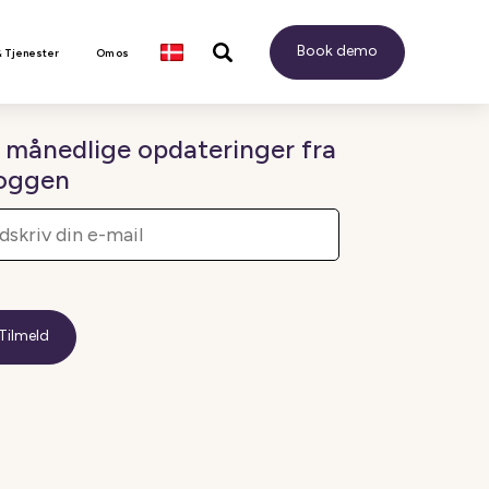
Book demo
& Tjenester
Om os
 månedlige opdateringer fra
oggen