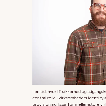
I en tid, hvor IT sikkerhed og adgangs
central rolle i virksomheders Identit
provisioning. Især for mellemstore vi