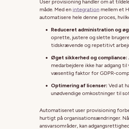
User provisioning handler om at tildel
måde. Med en
integration
mellem et H
automatisere hele denne proces, hvilke
Reduceret administration og øge
oprette, justere og slette brugere
tidskrævende og repetitivt arbej
Øget sikkerhed og compliance:
medarbejdere ikke har adgang til
væsentlig faktor for GDPR-comp
Optimering af licenser:
Ved at h
unødvendige omkostninger til sof
Automatiseret user provisioning forb
hurtigt på organisationsændringer. Når
ansvarsområder, kan adgangsrettigheder 