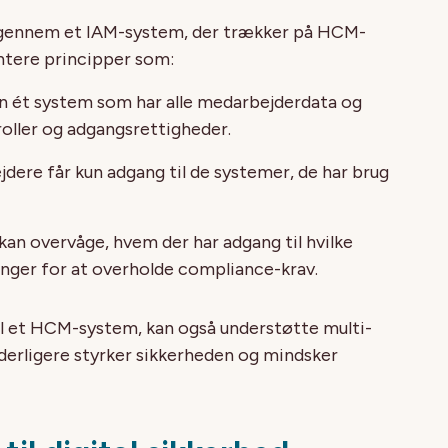
n gennem et IAM-system, der trækker på HCM-
ntere principper som:
kun ét system som har alle medarbejderdata og
oller og adgangsrettigheder.
jdere får kun adgang til de systemer, de har brug
T kan overvåge, hvem der har adgang til hvilke
ger for at overholde compliance-krav.
til et HCM-system, kan også understøtte multi-
yderligere styrker sikkerheden og mindsker