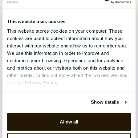
This website uses cookies
This website stores cookies on your computer. These
cookies are used to collect information about how you
interact with our website and allow us to remember you.
We use this information in order to improve and
customize your browsing experience and for analytics
and metrics about our visitors both on this website and
other media. To find out more about the cookies we use,
see our
Privacy Policy
.
LØSNINGER
Core HR Management
Show details
Continuous Performance
Competence & Learning
Allow all
Talent & Succession