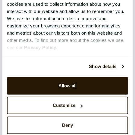
cookies are used to collect information about how you
interact with our website and allow us to remember you.
LØSNINGER
We use this information in order to improve and
Core HR Management
customize your browsing experience and for analytics
and metrics about our visitors both on this website and
Continuous Performance
other media. To find out more about the cookies we use,
see our
Privacy Policy
.
Competence & Learning
Talent & Succession
Show details
Organisation & Culture
Allow all
Rekruttering
Employee Engagement
Customize
TEKNOLOGI & TJENESTER
Deny
Implementering