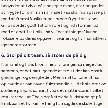
begynder at tvivle på sine egne evner, eller begynder
at frygte for om man når målet - så skal man passe på
med at fremstå usikker og sprede frygt i sit team.
Grib i stedet godt fat om roret og rid stormen ud
med et godt fast blik - så vil "besætningen" kunne
fokusere på deres opgaver i teamet og I vil når sikkert
igennem stormen.
6. Stol på dit team, så stoler de på dig
Når Emil og hans bror, Theis, tilbringer så meget tid
sammen, er det nærliggende at tro at der kan opstå
gnidninger og uenigheder. Men Emil fortalte at han
oplevede at han havde fuldstændig tillid til sin bror og
stolede på ham, uanset hvad det måtte være, hvilket
resulterede i at Theis også stolede fuldstændigt på
Emil, uanset hvilken retning han sagde de skulle tage.