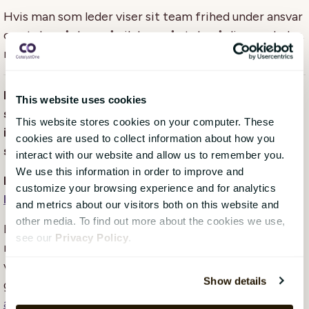
Hvis man som leder viser sit team frihed under ansvar
og stoler på dem, så vil de også stole på dig som leder,
når du viser vejen og træffer beslutninger.
Dette var bare nogle få at de mange refleksioner
This website uses cookies
som jeg har gjort mig på baggrund af det utroligt
This website stores cookies on your computer. These
inspirerende foredrag: "Det blev noget med at
cookies are used to collect information about how you
sejle" med Emil Midé Erichsen.
interact with our website and allow us to remember you.
We use this information in order to improve and
Læs mere om deres spændende bøger og foredrag
customize your browsing experience and for analytics
her
and metrics about our visitors both on this website and
other media. To find out more about the cookies we use,
Hvis du vil vide mere om hvordan du kan skabe en
see our
Privacy Policy
.
moderne HR afdeling og hvilke teknologier der kan
være med til at understøtte dem, så læs mere i vores
Show details
gratis e-bog:
Guiden til at skabe en moderne HR-
afdeling.