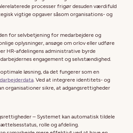
lerelaterede processer frigør desuden værdifuld
ategisk vigtige opgaver såsom organisations- og
den for selvbetjening for medarbejdere og
onlige oplysninger, ansøge om orlov eller udføre
rer HR-afdelingens administrative byrde
edarbejdernes engagement og selvstændighed.
optimale løsning, da det fungerer som en
edarbejderdata
. Ved at integrere identitets- og
 organisationer sikre, at adgangsrettigheder
gsrettigheder – Systemet kan automatisk tildele
ættelsesstatus, rolle og afdeling.
kan samarbejde mere effektivt ved at have en