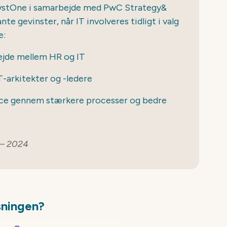
lystOne i samarbejde med PwC Strategy&
te gevinster, når IT involveres tidligt i valg
e:
ejde mellem HR og IT
IT-arkitekter og -ledere
ce gennem stærkere processer og bedre
 – 2024
sningen?