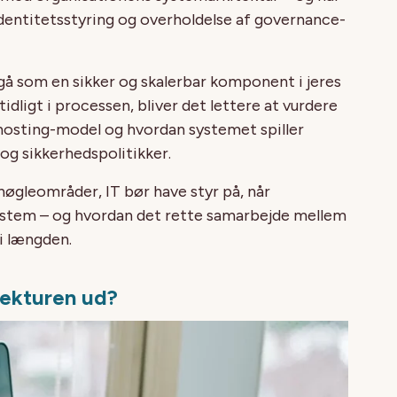
identitetsstyring og overholdelse af
governance
-
å som en sikker og skalerbar komponent i jeres
tidligt i processen, bliver det lettere at vurdere
 hosting-model og hvordan systemet spiller
g sikkerhedspolitikker.
nøgleområder, IT bør have styr på, når
ystem – og hvordan det rette samarbejde mellem
 i længden.
tekturen ud?