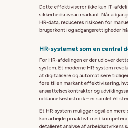
Dette effektiviserer ikke kun IT-afde
sikkerhedsniveau markant. Når adgangs
HR-data, reduceres risikoen for manuell
brugerkonti og adgangsrettigheder hå
HR-systemet som en central de
For HR-afdelingen er der ud over dett
system. Et moderne HR-system revolu
at digitalisere og automatisere tidli
føre til en markant effektivisering, h
ansættelseskontrakter og udviklingss
uddannelseshistorik – er samlet ét sted
Et HR-system muliggør også en mere st
kan arbejde proaktivt med kompetence
detaljeret analyse af arbejdsstyrkens