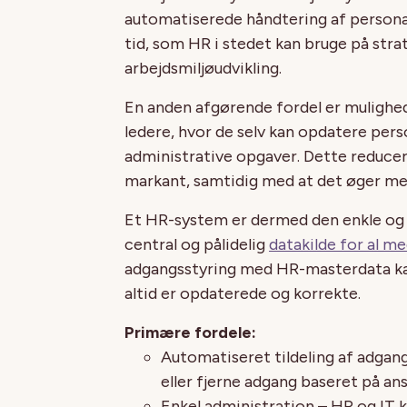
automatiserede håndtering af persona
tid, som HR i stedet kan bruge på str
arbejdsmiljøudvikling.
En anden afgørende fordel er mulighe
ledere, hvor de selv kan opdatere pers
administrative opgaver. Dette reduce
markant, samtidig med at det øger m
Et HR-system er dermed den enkle og 
central og pålidelig
datakilde for al m
adgangsstyring med HR-masterdata kan
altid er opdaterede og korrekte.
Primære fordele:
Automatiseret tildeling af adgan
eller fjerne adgang baseret på ans
Enkel administration – HR og IT 