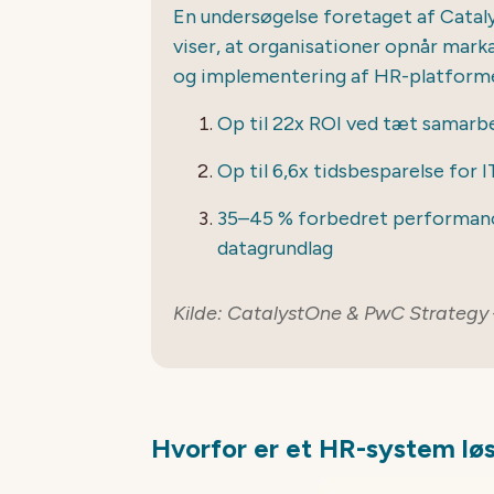
En undersøgelse foretaget af Cata
viser, at organisationer opnår markan
og implementering af HR-platform
Op til 22x ROI ved tæt samarb
Op til 6,6x tidsbesparelse for 
35–45 % forbedret performan
datagrundlag
Kilde: CatalystOne & PwC Strategy
Hvorfor er et HR-system lø