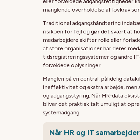
eller forældede adgangsrettigheder kan 
manglende overholdelse af lovkrav s
Traditionel adgangshåndtering indebær
risikoen for fejl og gør det svært at 
medarbejdere skifter rolle eller forlad
at store organisationer har deres med
tidsregistreringssystemer og andre I
forældede oplysninger.
Manglen på en central, pålidelig datakil
ineffektivitet og ekstra arbejde, men 
og adgangsstyring. Når HR-data eksiste
bliver det praktisk talt umuligt at opr
systemadgang.
Når HR og IT samarbejder,