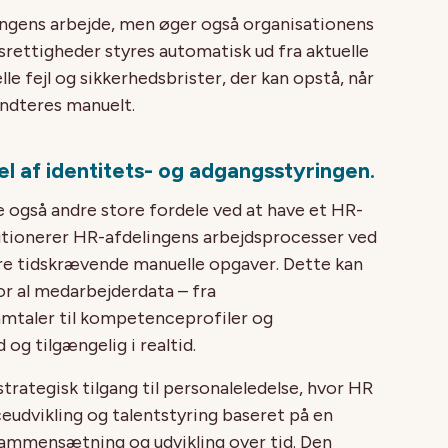
lingens arbejde, men øger også organisationens
rettigheder styres automatisk ud fra aktuelle
e fejl og sikkerhedsbrister, der kan opstå, når
ndteres manuelt.
l af identitets- og adgangsstyringen.
e også andre store fordele ved at have et HR-
tionerer HR-afdelingens arbejdsprocesser ved
gere tidskrævende manuelle opgaver. Dette kan
vor al medarbejderdata – fra
amtaler til kompetenceprofiler og
 og tilgængelig i realtid.
rategisk tilgang til personaleledelse, hvor HR
udvikling og talentstyring baseret på en
 sammensætning og udvikling over tid. Den