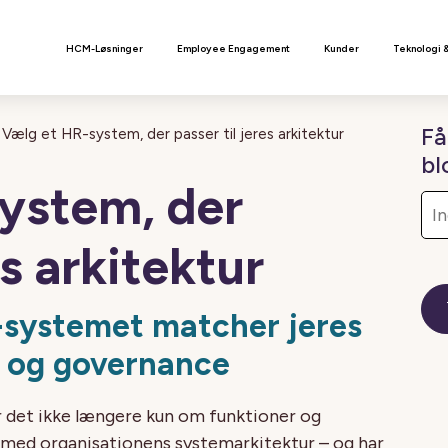
n
HCM-Løsninger
Employee Engagement
Kunder
Teknologi 
Få
Vælg et HR-system, der passer til jeres arkitektur
bl
ystem, der
es arkitektur
R-systemet matcher jeres
d og governance
r det ikke længere kun om funktioner og
 med organisationens systemarkitektur – og har