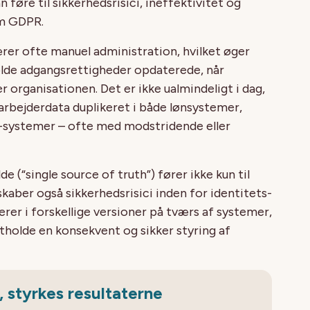
føre til sikkerhedsrisici, ineffektivitet og
om GDPR.
er ofte manuel administration, hvilket øger
holde adgangsrettigheder opdaterede, når
er organisationen. Det er ikke ualmindeligt i dag,
arbejderdata duplikeret i både lønsystemer,
T-systemer – ofte med modstridende eller
de (“single source of truth”) fører ikke kun til
skaber også sikkerhedsrisici inden for identitets-
rer i forskellige versioner på tværs af systemer,
etholde en konsekvent og sikker styring af
 styrkes resultaterne