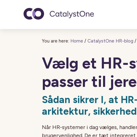
Toggle navigatio
You are here:
Home
/
CatalystOne HR-blog
/
Vælg et HR-s
passer til jer
Sådan sikrer I, at H
arkitektur, sikkerhe
Når HR-
systemer
i dag vælges, handle
brugervenlighed. De er tæt integreret