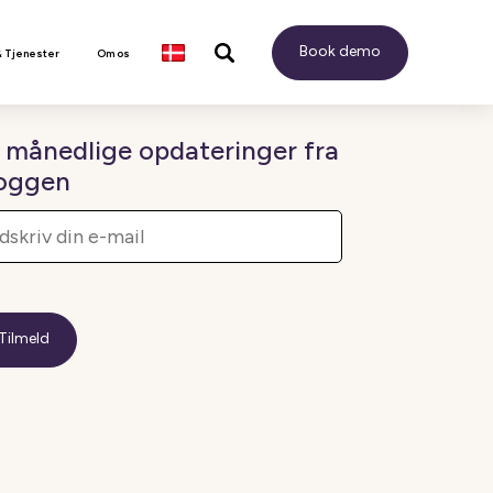
Book demo
& Tjenester
Om os
 månedlige opdateringer fra
oggen