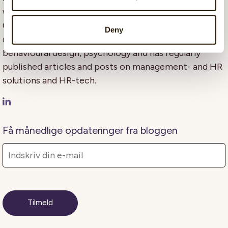
worked with digitization of HR for 7+ years for
CatalystOne Solutions. He has more than 10 years of
Deny
management experience and a passion for
behavioural design, psychology and has regularly
published articles and posts on management- and HR
solutions and HR-tech.
Få månedlige opdateringer fra bloggen