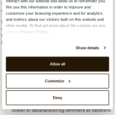
interact with our website and allow us to remember you.
virksomhederne skal fremover rapportere på disse
We use this information in order to improve and
data årligt, som en del af årsrapporten.
customize your browsing experience and for analytics
and metrics about our visitors both on this website and
For at overholde CSRD, bliver virksomheder nødt til
other media. To find out more about the cookies we use,
at få styr på deres data – og for at få styr på sin data
see our
Privacy Policy
.
har de har brug for pålidelige digitale systemer, som
blandt andet kan hjælpe dem med at:
Show details
Være mere effektive –
ved at automatisere
processer og reducere fejl og øge
Allow all
effektiviteten.
Forbedret dataintegritet
– hvilket vil give en
Customize
solid start på den komplekse CSRD-
rapportering.
Deny
Skalerbarhed
– i takt med at organisationen
vokser er datahåndtering nemmere at håndtere.