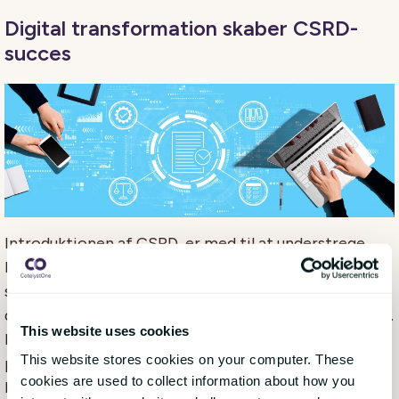
Digital transformation skaber CSRD-
succes
Introduktionen af ​​CSRD, er med til at understrege
behovet for solide digitale forretnings- og HR-
systemer, der kan strømline dataindsamling, sikre
dataintegritet og lette den omfattende rapportering.
This website uses cookies
Den digitale transformation af HR, bliver accelereret
This website stores cookies on your computer. These
på grund af omfanget af CSRD rapporteringskrav og
cookies are used to collect information about how you
behov for registrering af data, og fordi