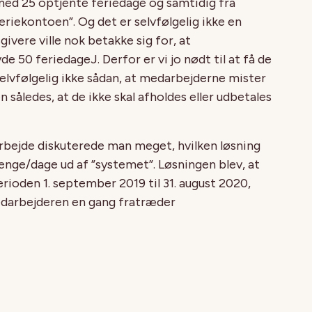
ed 25 optjente feriedage og samtidig fra
riekontoen”. Og det er selvfølgelig ikke en
givere ville nok betakke sig for, at
 50 feriedageJ. Derfor er vi jo nødt til at få de
elvfølgelig ikke sådan, at medarbejderne mister
n således, at de ikke skal afholdes eller udbetales
arbejde diskuterede man meget, hvilken løsning
penge/dage ud af ”systemet”. Løsningen blev, at
erioden 1. september 2019 til 31. august 2020,
medarbejderen en gang fratræder