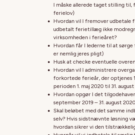
I måske allerede taget stilling ti
ferielov)
Hvordan vil I fremover udbetale f
udbetalt ferietillæg ikke modreg
virksomheden i ferieåret?
Hvordan får I lederne til at sørge
er nemlig jeres pligt)
Husk at checke eventuelle overen
Hvordan vil I administrere over
forkortede ferieår, der optjenes 1. 
perioden 1. maj 2020 til 31. augu
Hvordan opgør I det tilgodehavend
september 2019 – 31. august 202
Skal beløbet med det samme indbet
selv? Hvis sidstnævnte løsning væ
hvordan sikrer vi den tilstrækkel
Hvornår vil vi indbetale til særlig