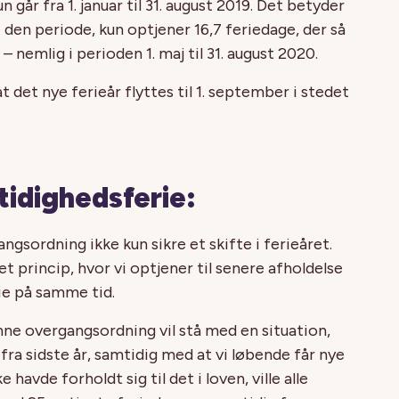
 går fra 1. januar til 31. august 2019. Det betyder
ele den periode, kun optjener 16,7 feriedage, der så
 nemlig i perioden 1. maj til 31. august 2020.
 det nye ferieår flyttes til 1. september i stedet
tidighedsferie:
gsordning ikke kun sikre et skifte i ferieåret.
a et princip, hvor vi optjener til senere afholdelse
ie på samme tid.
enne overgangsordning vil stå med en situation,
 fra sidste år, samtidig med at vi løbende får nye
havde forholdt sig til det i loven, ville alle