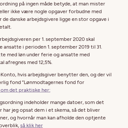
ordning på ingen måde betyde, at man mister
 heller ikke være nogle opgaver forbudne med
r de danske arbejdsgivere ligge en stor opgave i
etalt.
 arbejdsgiveren per 1. september 2020 skal
 ansatte i perioden 1. september 2019 til 31.
tte med løn under ferie og ansatte med
al afregnes med 12,5%.
Konto, hvis arbejdsgiver benytter den, og der vil
ærlig fond ”Lønmodtagernes fond for
om det praktiske her:
angsordning indeholder mange datoer, som det
 har jeg opsat dem i et skema, så det bliver
er, og hvornår man kan afholde den optjente
 overblik,
så klik her