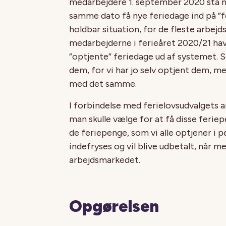
medarbejdere 1. september 2020 stå m
samme dato få nye feriedage ind på ”fe
holdbar situation, for de fleste arbejds
medarbejderne i ferieåret 2020/21 havde
”optjente” feriedage ud af systemet. S
dem, for vi har jo selv optjent dem, me
med det samme.
I forbindelse med ferielovsudvalgets 
man skulle vælge for at få disse ferie
de feriepenge, som vi alle optjener i p
indefryses og vil blive udbetalt, når 
arbejdsmarkedet.
Opgørelsen