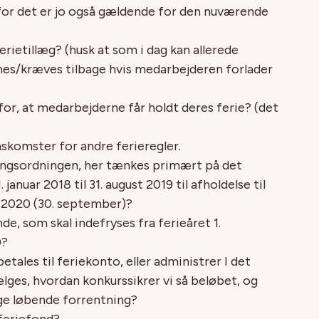
l, for det er jo også gældende for den nuværende
erietillæg? (husk at som i dag kan allerede
nes/kræves tilbage hvis medarbejderen forlader
 for, at medarbejderne får holdt deres ferie? (det
skomster for andre ferieregler.
gangsordningen, her tænkes primært på det
januar 2018 til 31. august 2019 til afholdelse til
st 2020 (30. september)?
e, som skal indefryses fra ferieåret 1.
0?
ales til feriekonto, eller administrer I det
lges, hvordan konkurssikrer vi så beløbet, og
ige løbende forrentning?
 feriefond?