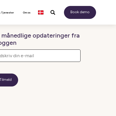
Book demo
& Tjenester
Om os
 månedlige opdateringer fra
oggen