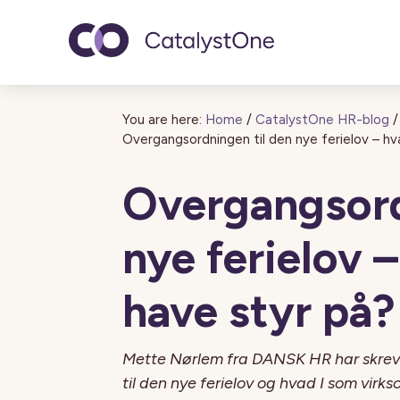
Toggle navigatio
You are here:
Home
/
CatalystOne HR-blog
/
Overgangsordningen til den nye ferielov – hv
Overgangsord
nye ferielov 
have styr på?
Mette Nørlem fra DANSK HR har skrev
til den nye ferielov og hvad I som virk