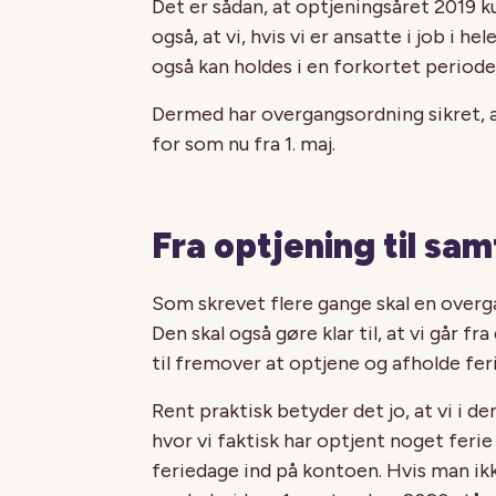
Det er sådan, at optjeningsåret 2019 kun
også, at vi, hvis vi er ansatte i job i h
også kan holdes i en forkortet periode –
Dermed har overgangsordning sikret, at
for som nu fra 1. maj.
Fra optjening til sam
Som skrevet flere gange skal en overgan
Den skal også gøre klar til, at vi går fr
til fremover at optjene og afholde fer
Rent praktisk betyder det jo, at vi i d
hvor vi faktisk har optjent noget ferie
feriedage ind på kontoen. Hvis man ikke 