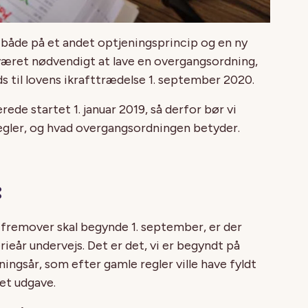
r både på et andet optjeningsprincip og en ny
 været nødvendigt at lave en overgangsordning,
ads til lovens ikrafttrædelse 1. september 2020.
ede startet 1. januar 2019, så derfor bør vi
regler, og hvad overgangsordningen betyder.
:
og fremover skal begynde 1. september, er der
ieår undervejs. Det er det, vi er begyndt på
eningsår, som efter gamle regler ville have fyldt
et udgave.