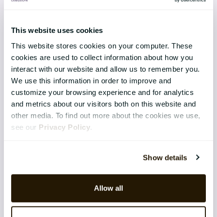
Udvikling & Innovation
This website uses cookies
This website stores cookies on your computer. These
cookies are used to collect information about how you
interact with our website and allow us to remember you.
CATALYSTONE FOR
We use this information in order to improve and
Senior Management
customize your browsing experience and for analytics
and metrics about our visitors both on this website and
HR Chefer
other media. To find out more about the cookies we use,
see our
Privacy Policy
.
IT Chefer
RESSOURCER
Show details
E-bøger
Allow all
Guide
Webinarer