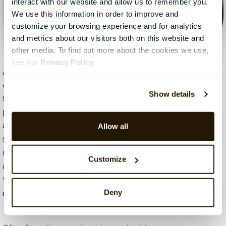
interact with our website and allow us to remember you.
We use this information in order to improve and
customize your browsing experience and for analytics
and metrics about our visitors both on this website and
other media. To find out more about the cookies we use,
see our
Privacy Policy
.
Anni Parent
, 17 september 2025
Anni Parent arbejder som Account Based Marketing
Show details
specialist hos CatalystOne. Annis har arbejdet med
pædagogik, e-handel og digital markedsføring. Efter
at have studeret forretnings udvikling har hun de
Allow all
sidste år arbejdet med at lave indhold og digital
markedsføring i B2B SaaS virksomheder. Anni prøver
Customize
at holde sig opdateret på de nyeste trends og
teknologier for at hjælpe virksomheder med at
Deny
udvikle og nå deres mål.