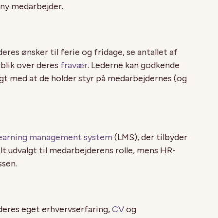
 ny medarbejder.
res ønsker til ferie og fridage, se antallet af
rblik over deres
fravær
. Lederne kan godkende
igt med at de holder styr på medarbejdernes (og
learning management system
(LMS), der tilbyder
lt udvalgt til medarbejderens rolle, mens HR-
ssen.
deres eget erhvervserfaring,
CV
og