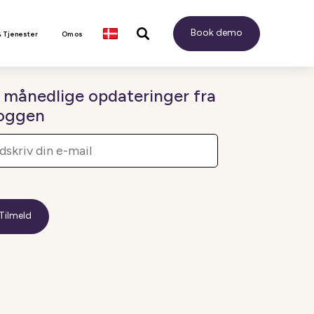
Book demo
& Tjenester
Om os
 månedlige opdateringer fra
oggen