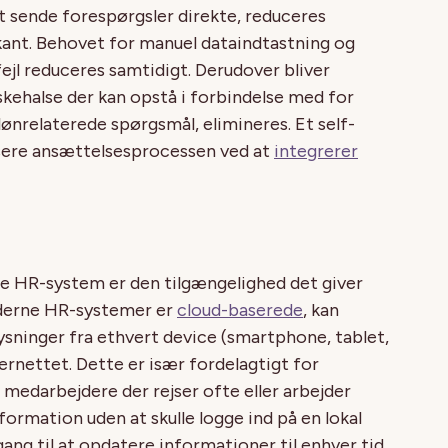
 sende forespørgsler direkte, reduceres
ant. Behovet for manuel dataindtastning og
fejl reduceres samtidigt. Derudover bliver
kehalse der kan opstå i forbindelse med for
ønrelaterede spørgsmål, elimineres. Et self-
sere ansættelsesprocessen ved at
integrerer
ice HR-system er den tilgængelighed det giver
oderne HR-systemer er
cloud-baserede
, kan
ysninger fra ethvert device (smartphone, tablet,
ternettet. Dette er især fordelagtigt for
medarbejdere der rejser ofte eller arbejder
information uden at skulle logge ind på en lokal
ng til at opdatere informationer til enhver tid,