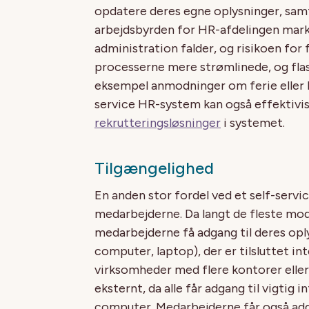
opdatere deres egne oplysninger, samt
arbejdsbyrden for HR-afdelingen mark
administration falder, og risikoen for 
processerne mere strømlinede, og flas
eksempel anmodninger om ferie eller l
service HR-system kan også effektivi
rekrutteringsløsninger
i systemet.
Tilgængelighed
En anden stor fordel ved et self-serv
medarbejderne. Da langt de fleste m
medarbejderne få adgang til deres opl
computer, laptop), der er tilsluttet in
virksomheder med flere kontorer eller 
eksternt, da alle får adgang til vigtig 
computer. Medarbejderne får også adga