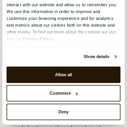
for hver relevant del af arbejdet. I dag bliver
interact with our website and allow us to remember you.
det mere og mere almindeligt, at de
We use this information in order to improve and
administrative aspekter af en
customize your browsing experience and for analytics
and metrics about our visitors both on this website and
medarbejdersamtale håndteres via et
other media. To find out more about the cookies we use,
digitalt HR-system.
see our
Privacy Policy
.
Opfølgning efter
Show details
medarbejdersamtalen
Efter medarbejdersamtalen er det vigtigt
Allow all
at følge op på de punkter, der blev
diskuteret. Dette kan omfatte
Customize
regelmæssigt at tjekke ind med
medarbejderen for at se, hvordan de klarer
sig med deres mål og handlingsplaner.
Deny
Opfølgningen er med til at holde