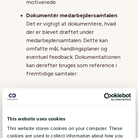
motiverede.
Dokumentér medarbejdersamtalen
:
Det er vigtigt at dokumentere, hvad
der er blevet drøftet under
medarbejdersamtalen. Dette kan
omfatte mål, handlingsplaner og
eventuel feedback. Dokumentationen
kan derefter bruges som reference i
fremtidige samtaler.
Mange arbejdsgivere starter med en
skabelon i samtalerne, og i nogle af
skabelonerne er der en form for
vurderingssystem. I en vurderingsdel
This website uses cookies
gennemgår du normalt din egen indsats og
This website stores cookies on your computer. These
sætter en form for karakter på den inden
cookies are used to collect information about how you