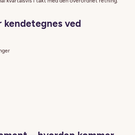
ål kvartalsvis i takt med den overordnet retning.
r kendetegnes ved
inger