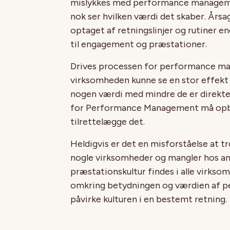
mislykkes med performance managemen
nok ser hvilken værdi det skaber. Års
optaget af retningslinjer og rutiner e
til engagement og præstationer.
Drives processen for performance ma
virksomheden kunne se en stor effekt 
nogen værdi med mindre de er direkte 
for Performance Management må opbygg
tilrettelægge det.
Heldigvis er det en misforståelse at t
nogle virksomheder og mangler hos an
præstationskultur findes i alle virkso
omkring betydningen og værdien af 
påvirke kulturen i en bestemt retning.