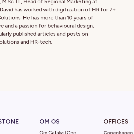
 M.Sc. IT, Head of Regional Marketing at
David has worked with digitization of HR for 7+
olutions. He has more than 10 years of
and a passion for behavioural design,
larly published articles and posts on
lutions and HR-tech.
STONE
OM OS
OFFICES
Om CatalystOne
Copenhagen,