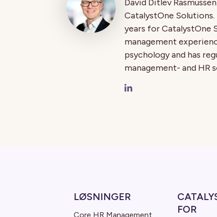
David Ditlev Rasmussen,
CatalystOne Solutions. 
years for CatalystOne S
management experience 
psychology and has regu
management- and HR so
LØSNINGER
CATALY
FOR
Core HR Management