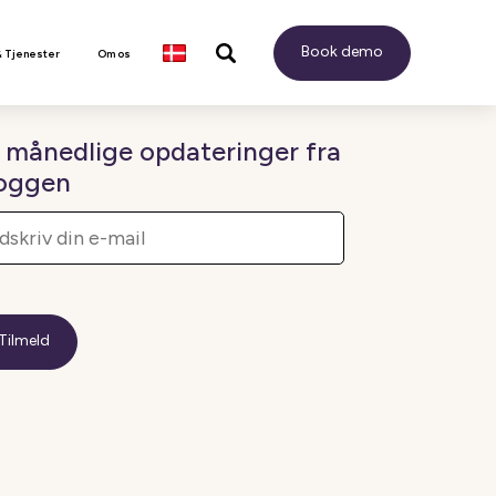
Book demo
& Tjenester
Om os
 månedlige opdateringer fra
oggen