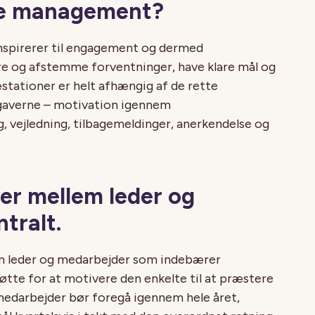
ce management?
spirerer til engagement og dermed
re og afstemme forventninger, have klare mål og
stationer er helt afhængig af de rette
gaverne – motivation igennem
, vejledning, tilbagemeldinger, anerkendelse og
er mellem leder og
tralt.
m leder og medarbejder som indebærer
øtte for at motivere den enkelte til at præstere
medarbejder bør foregå igennem hele året,