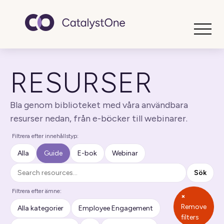
Toggle
RESURSER
Bla genom biblioteket med våra användbara
resurser nedan, från e-böcker till webinarer.
Filtrera efter innehållstyp:
Alla
Guide
E-bok
Webinar
Sök
Sök
Filtrera efter ämne:
×
Remove
Alla kategorier
Employee Engagement
filters