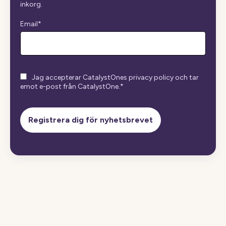
inkorg.
Email
*
Jag accepterar CatalystOnes privacy policy och tar
emot e-post från CatalystOne.
*