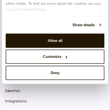
other media. To find out more about the cookies we use,
Talent & Succession
see our
Privacy Policy
.
Organisation & Culture
Show details
Recruitment
Employee Engagement
Allow all
TEKNIK & TJÄNSTER
Customize
Implementation
Support
Deny
Application Management Services
Säkerhet
Integrations