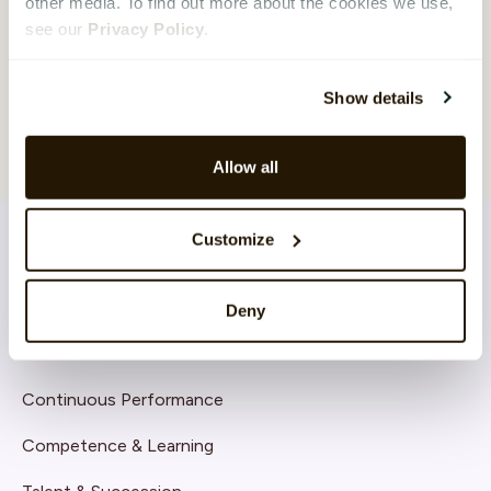
other media. To find out more about the cookies we use,
see our
Privacy Policy
.
Show details
Allow all
Customize
Deny
LÖSNINGAR
Core HR
Continuous Performance
Competence & Learning