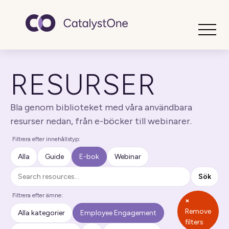
Toggle
RESURSER
Bla genom biblioteket med våra användbara
resurser nedan, från e-böcker till webinarer.
Filtrera efter innehållstyp:
Alla
Guide
E-bok
Webinar
Sök
Sök
Filtrera efter ämne:
×
Remove
Alla kategorier
Employee Engagement
filters