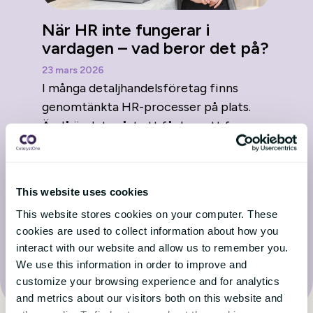
När HR inte fungerar i
vardagen – vad beror det på?
23 mars 2026
I många detaljhandelsföretag finns
genomtänkta HR-processer på plats.
Ändå är det svårt att få dem att fungera
fullt ut i verksamheten....
This website uses cookies
This website stores cookies on your computer. These
cookies are used to collect information about how you
Besök bloggen
interact with our website and allow us to remember you.
We use this information in order to improve and
customize your browsing experience and for analytics
and metrics about our visitors both on this website and