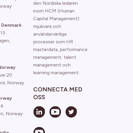
den Nordiska ledaren
orway
inom HCM (Human
Capital Management)
 Denmark
mjukvara och
 13
användarvänliga
agen
,
processer som HR
masterdata, performance
management, talent
management och
 Norway
learning management.
vei 20
ord, Norway
CONNECTA MED
OSS
orway
 4
n, Norway
ndia