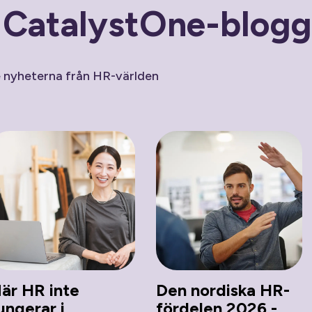
n CatalystOne-blog
e nyheterna från HR-världen
är HR inte
Den nordiska HR-
ungerar i
fördelen 2026 -