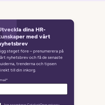
Utveckla dina HR-
kunskaper med vårt
nyhetsbrev
igg steget före – prenumerera på
årt nyhetsbrev och få de senaste
uiderna, trenderna och tipsen
irekt till din inkorg.
mail
*
Jag accepterar CatalystOnes privacy