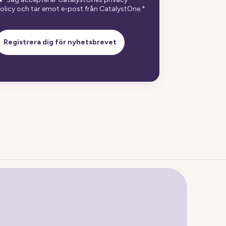
olicy och tar emot e-post från CatalystOne.
*