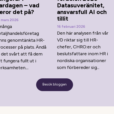
ardagen – vad
Datasuveränitet,
eror det på?
ansvarsfull AI och
tillit
 mars 2026
 många
16 februari 2026
Den här analysen från vår
etaljhandelsföretag
VD riktar sig till HR-
inns genomtänkta HR-
chefer, CHRO:er och
rocesser på plats. Ändå
beslutsfattare inom HR i
 det svårt att få dem
nordiska organisationer
t fungera fullt ut i
som förbereder sig...
rksamheten....
Besök bloggen