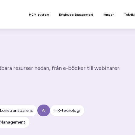
n
HCM-system
Employee Engagement
Kunder
Teknik 
ara resurser nedan, från e-böcker till webinarer.
Lönetransparens
AI
HR-teknologi
t Management