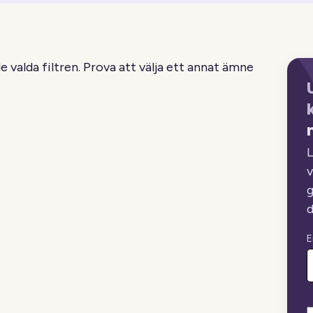
de valda filtren. Prova att välja ett annat ämne
L
v
g
d
E