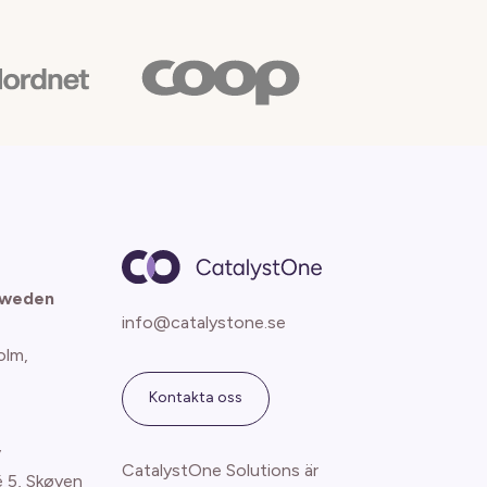
Sweden
info@catalystone.se
olm,
Kontakta oss
y
CatalystOne Solutions är
é 5, Skøyen