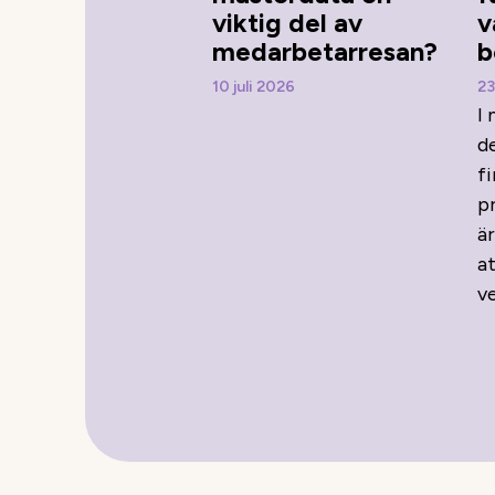
viktig del av
v
medarbetarresan?
b
10 juli 2026
23
I
d
f
p
är
at
ve