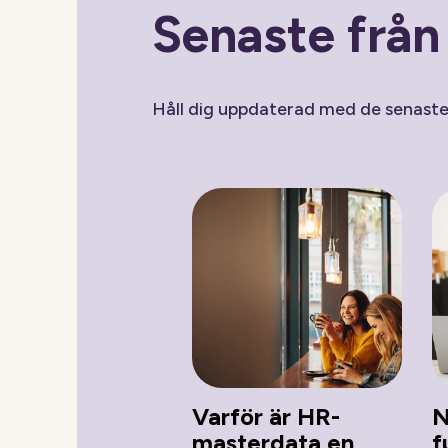
Senaste frå
Håll dig uppdaterad med de senast
Varför är HR-
N
masterdata en
f