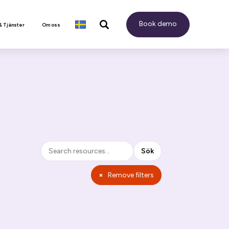
Book demo
& Tjänster
Om oss
Sök
Sök
×
Remove filters