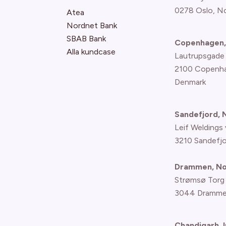
0278 Oslo, N
Atea
Nordnet Bank
SBAB Bank
Copenhagen,
Alla kundcase
Lautrupsgade
2100 Copenh
Denmark
Sandefjord,
Leif Weldings 
3210 Sandefj
Drammen, N
Strømsø Torg
3044 Dramme
Chandigarh, I