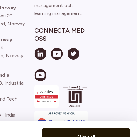
management och
 Norway
learning management.
vei 20
ord, Norway
CONNECTA MED
OSS
orway
 4
n, Norway
ndia
 Industrial
rld Tech
). India
)