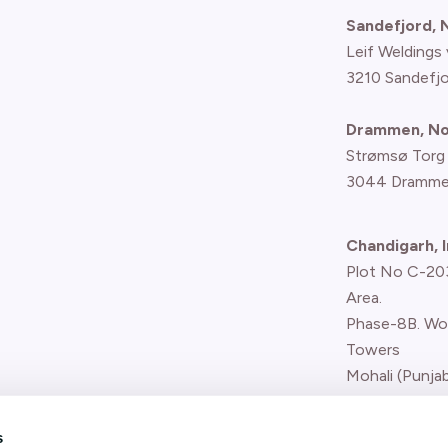
Sandefjord,
Leif Weldings 
3210 Sandefj
Drammen, N
Strømsø Torg
3044 Dramme
Chandigarh, I
Plot No C-203,
Area.
Phase-8B. Wo
Towers
Mohali (Punjab
Report concern
s
(whistle-blower