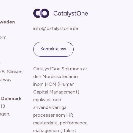
Sweden
info@catalystone.se
olm,
Kontakta oss
y
CatalystOne Solutions är
é 5, Skøyen
den Nordiska ledaren
orway
inom HCM (Human
Capital Management)
 Denmark
mjukvara och
 13
användarvänliga
agen
,
processer som HR
masterdata, performance
management, talent