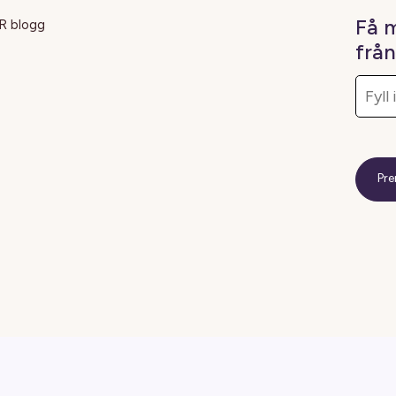
Få 
R blogg
frå