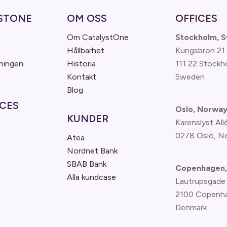
STONE
OM OSS
OFFICES
Om CatalystOne
Stockholm, 
Hållbarhet
Kungsbron 21
ningen
Historia
111 22 Stockh
Kontakt
Sweden
Blog
CES
Oslo, Norwa
KUNDER
Karenslyst All
0278 Oslo, N
Atea
Nordnet Bank
SBAB Bank
Copenhagen,
Alla kundcase
Lautrupsgade
2100 Copenh
Denmark