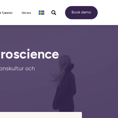
Book demo
& Tjänster
Om oss
roscience
ionskultur och