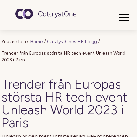
Toggle
You are here:
Home
/
CatalystOnes HR blogg
/
Trender från Europas största HR tech event Unleash World
2023 i Paris
Trender från Europas
största HR tech event
Unleash World 2023 i
Paris
Unleash är den mest inflytelserika HR-konferensen